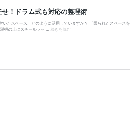
任せ！ドラム式も対応の整理術
空いたスペース、どのように活用していますか？ 「限られたスペースを
洗
濯機の上にスチールラッ …
続きを読む
濯
機
の
上
の
収
納
は
ス
チ
ー
ル
ラ
ッ
ク
に