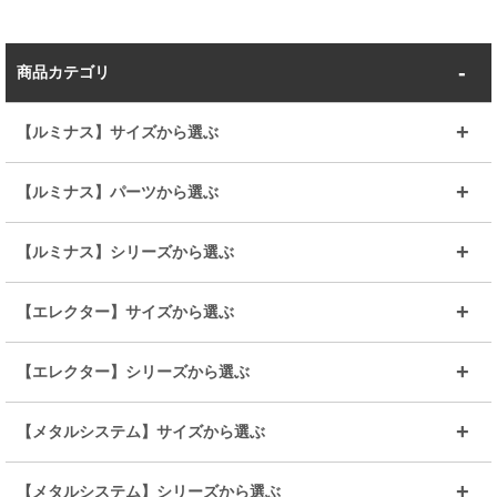
商品カテゴリ
【ルミナス】サイズから選ぶ
～幅35
～幅55
【ルミナス】パーツから選ぶ
～幅65
～幅85
25mmシェルフ
19mmシェルフ
【ルミナス】シリーズから選ぶ
～幅90
～幅120
25mmポール
19mmポール
25mm
25mm
【エレクター】サイズから選ぶ
ルミナスレギュラー
ルミナススリム
BIGラック(150～180)
全25mmパーツを見る
全19mmパーツを見る
25mm
25/19mm
メタルルミナス
突っ張りラック
幅45cm
幅60cm
【エレクター】シリーズから選ぶ
その他便利パーツ
25mm
25mm
ルミナスノワール
プレミアムライン
幅75cm
幅90cm
ベーシック
ヴィンテージ
【メタルシステム】サイズから選ぶ
シリーズ
エディション
19mm
19mm
ルミナスライト
メタルルミナス
幅105cm
幅120cm
スーパーエレクター
スタンダード
エレクター
幅67.7cm
幅97.7cm
【メタルシステム】シリーズから選ぶ