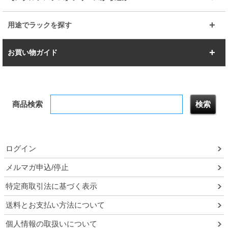
すべてを見る
幅150cm
樹脂製メトロマックス
すべてを見る
幅112.7cm
幅127.7cm
スーパー123
ユニラック
用途でラックを探す
幅142.7cm
幅157.2cm
すべてを見る
突っ張りラック
BIGラック
お買い物ガイド
幅172.2cm
幅187.2cm
衣類収納
キッチン収納
お支払いについて
すべてを見る
防サビ高性能
屋外用ラック
商品検索
送料について
テレビ台
本棚／CDラック
お届けについて
隙間収納ラック
調味料ラック
ログイン
ルミナス製品間違い交換について
メルマガ申込/停止
特定商取引法に基づく表示
予約販売について
送料とお支払い方法について
領収書・納品書・請求書
個人情報の取扱いについて