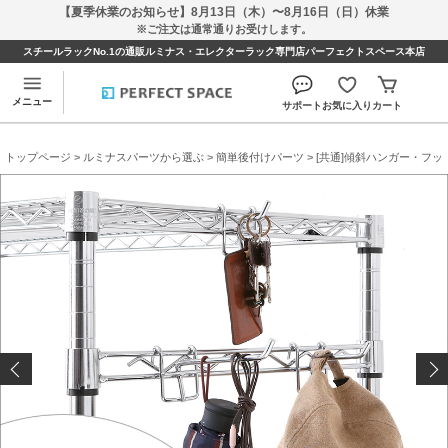
【夏季休業のお知らせ】8月13日（木）〜8月16日（日）休業
※ご注文は通常通りお受けします。
スチールラックNo.1の通販ルミナス・エレクターラック専門店パーフェクトスペース本店
メニュー
サポート
お気に入り
カート
トップページ
>
ルミナスパーツから選ぶ
>
簡単後付けパーツ
>
[共通]傾斜ハンガー・フッ