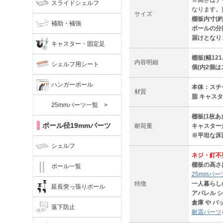
※高さはナ
スライドシェルフ
なります。
サイズ
棚板内寸(約)
補助・補強
ポールの分割
届けとなり
キャスター・固定足
棚板(幅12
内容明細
シェルフ用シート
個(内2個
ハンガーポール
本体：スチ
材質
脂 キャス
25mmパーツ一覧 >
棚板(1枚あ
ポール径19mmパーツ
耐荷重
キャスター走
※平坦な床
シェルフ
ネジ・釘不
棚板の高さ
ポール一覧
25mmパー
特徴
一人暮らし
延長突っ張りポール
アパレル シ
倉庫 や バ
落下防止
耐震パーツ