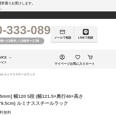
通常通りお受けします。
す。
0-333-089
メールで相談
LINEで相談
0時〜12時半／13時半〜17時
VICE
ービス
マイページ
お気に入り
カート
79.5cm) ルミナススチールラック
25mm] 幅120 5段 (幅121.5×奥行46×高さ
79.5cm) ルミナススチールラック