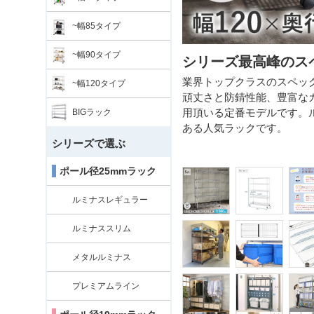
~幅85タイプ
~幅90タイプ
シリーズ最高峰のス
します。ネジや釘を使わずに簡単に組み
業界トップクラスのスペック
~幅120タイプ
頑丈さと防錆性能、豊富な
用頂いる定番モデルです。
BIGラック
ある人気ラックです。
シリーズで選ぶ
ポール径25mmラック
ルミナスレギュラー
ルミナススリム
メタルルミナス
プレミアムライン