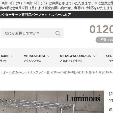
】8月13日（木）〜8月16日（日）は休業とさせていただきます。※ご注文は
休み明けは8月17日（月）より順次お問い合わせ、出荷のご対応をいたしま
エレクターラック専門店パーフェクトスペース本店
012
平日：1
l Rack
METALSISTEM
METAL&WOODRACK
SER
ラック
メタルシステム
メタルウッドラック
サ
>
ポール径25mmのルミナスラック一覧
> [25mm] 幅120 5段 (幅121.5×奥行46×高さ1
[
1