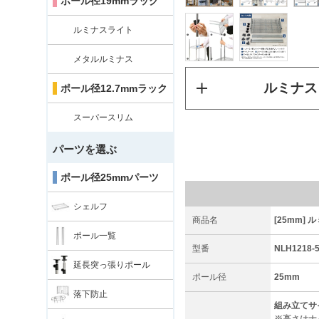
ポール径19mmラック
ルミナスライト
メタルルミナス
ルミナス
ポール径12.7mmラック
スーパースリム
パーツを選ぶ
ポール径25mmパーツ
シェルフ
商品名
[25mm] 
ポール一覧
型番
NLH1218-
延長突っ張りポール
ポール径
25mm
落下防止
組み立てサイズ