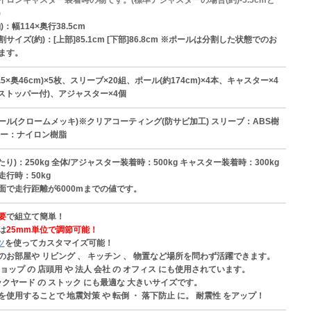
イロンキャスター装着時の物です。(標準アジャスターの場合(約)-5.5cmと
)
：幅114×奥行38.5cm
サイズ(約)：[上部]85.1cm [下部]86.8cm ※ポールは分割した状態でのお
ます。
1.5×奥46cm)×5枚、スリーブ×20組、ポール(約174cm)×4本、キャスター×4
はストッパー付)、アジャスター×4個
ール(クロームメッキ)※クリアコーティング(防サビ加工) スリーブ：ABS樹
ター：ナイロン樹脂
たり)：250kg 全体/アジャスター装着時：500kg キャスター装着時：300kg
行時：50kg
面で走行距離が6000mまでの値です。
要
で組立て簡単！
は
25mm単位で調節可能！
ツ
を使ってカスタマイズ可能！
のお部屋や リビング 、 キッチン 、 物置など場所を問わず活躍できます。
ョップ の 店頭用 や 法人 会社 の オフィス にも使用されています。
ックヤード の ストック にも最適な 大きいサイズです。
を使用することで 地震対策 や 転倒 ・ 落下防止 に。 耐震性 をアップ！