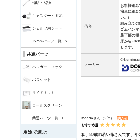
補助・補強
お客様組み
簡単に組み
キャスター・固定足
い。)
組み立ての
備考
シェルフ用シート
ゴムハンマ
最下部の棚
19mmパーツ一覧 >
床から30
します。
共通パーツ
◇Lumin
メーカー
ハンガー・フック
バスケット
サイドネット
ロールスクリーン
共通パーツ一覧 >
moridoさん（2件）
購入者
おすすめ度
用途で選ぶ
私、80歳の若い爺さんです、年