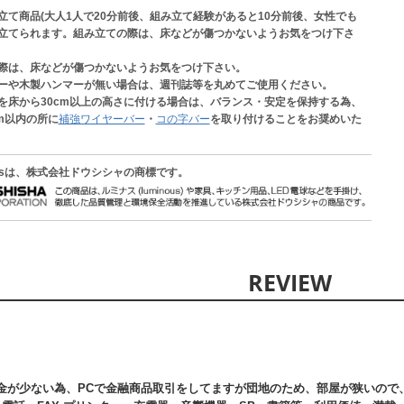
立て商品(大人1人で20分前後、組み立て経験があると10分前後、女性でも
立てられます。組み立ての際は、床などが傷つかないようお気をつけ下さ
際は、床などが傷つかないようお気をつけ下さい。
ーや木製ハンマーが無い場合は、週刊誌等を丸めてご使用ください。
を床から30cm以上の高さに付ける場合は、バランス・安定を保持する為、
cm以内の所に
補強ワイヤーバー
・
コの字バー
を取り付けることをお奨めいた
ousは、株式会社ドウシシャの商標です。
金が少ない為、PCで金融商品取引をしてますが団地のため、部屋が狭いので、1