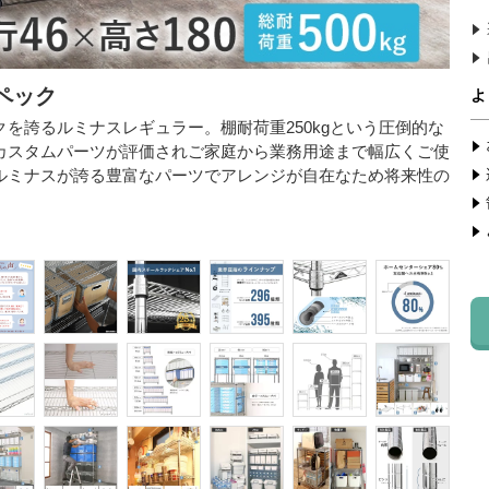
ペック
ス
を誇るルミナスレギュラー。棚耐荷重250kgという圧倒的な
型番：
カスタムパーツが評価されご家庭から業務用途まで幅広くご使
外寸：
ルミナスが誇る豊富なパーツでアレンジが自在なため将来性の
内寸：
耐荷重