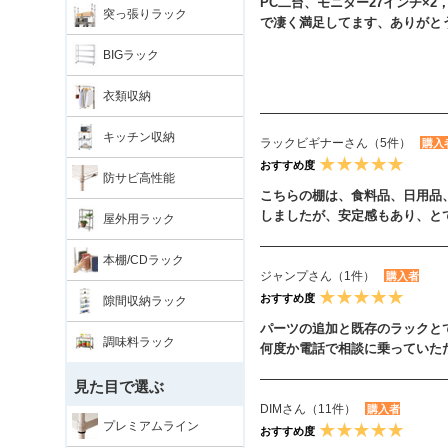
PC二台、モニター27インチ×
突っ張りラック
で凄く満足してます、ありがと
BIGラック
衣類収納
キッチン収納
ラックビギナーさん（5件）
購入
おすすめ度
防サビ高性能
こちらの棚は、食料品、日用品
しましたが、安定感もあり、と
屋外用ラック
本棚/CDラック
ジャンプさん（1件）
購入者
おすすめ度
隙間収納ラック
パーツの追加と既存のラックと
調味料ラック
何度か電話で相談に乗っていた
見た目で選ぶ
DIMさん（11件）
購入者
プレミアムライン
おすすめ度