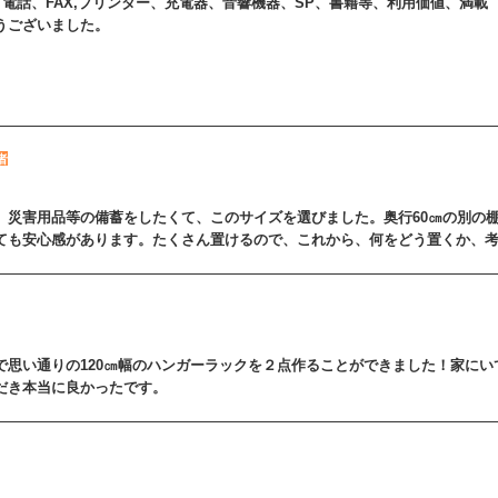
2，電話、FAX,プリンター、充電器、音響機器、SP、書籍等、利用価値、満載
うございました。
者
、災害用品等の備蓄をしたくて、このサイズを選びました。奥行60㎝の別の
ても安心感があります。たくさん置けるので、これから、何をどう置くか、
で思い通りの120㎝幅のハンガーラックを２点作ることができました！家に
だき本当に良かったです。