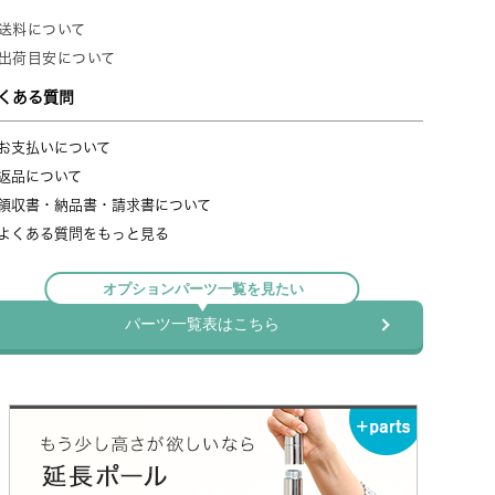
ペック
NLH1218-5
幅121.5×奥行46×高さ179.5cm
幅114×奥行38.5cm
：棚板(1枚あたり)：250kg