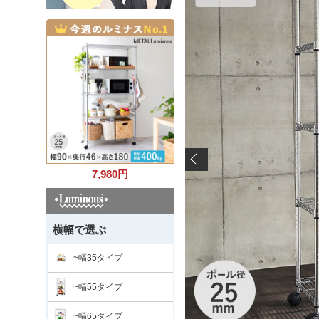
7,980
円
横幅で選ぶ
~幅35タイプ
~幅55タイプ
~幅65タイプ