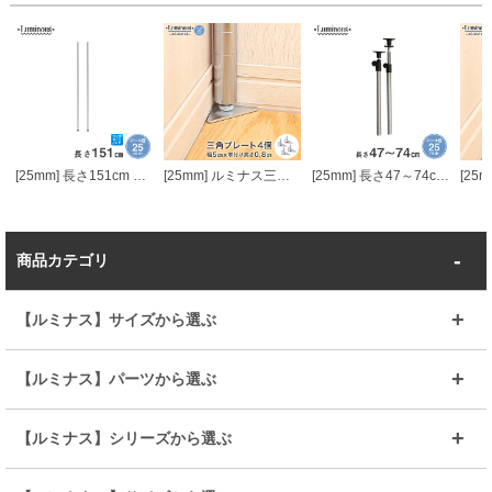
[25mm] 長さ151cm ルミナスポール2本組
[25mm] ルミナス三角プレート脚4個セット (ラック1台分)
[25mm] 長さ47～74cm 延長用突っ張りポール2本組
商品カテゴリ
【ルミナス】サイズから選ぶ
～幅35
～幅55
【ルミナス】パーツから選ぶ
～幅65
～幅85
25mmシェルフ
19mmシェルフ
【ルミナス】シリーズから選ぶ
～幅90
～幅120
25mmポール
19mmポール
25mm
25mm