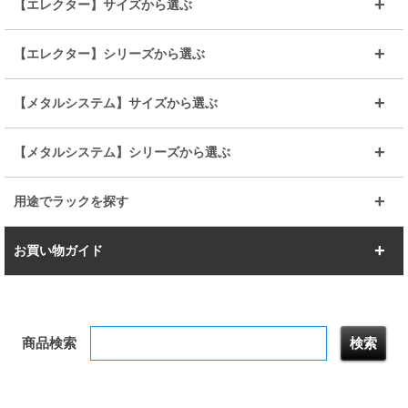
【エレクター】サイズから選ぶ
ルミナスレギュラー
ルミナススリム
BIGラック(150～180)
全25mmパーツを見る
全19mmパーツを見る
25mm
25/19mm
メタルルミナス
突っ張りラック
幅45cm
幅60cm
【エレクター】シリーズから選ぶ
その他便利パーツ
25mm
25mm
ルミナスノワール
プレミアムライン
幅75cm
幅90cm
ベーシック
ヴィンテージ
【メタルシステム】サイズから選ぶ
シリーズ
エディション
19mm
19mm
ルミナスライト
メタルルミナス
幅105cm
幅120cm
スーパーエレクター
スタンダード
エレクター
幅67.7cm
幅97.7cm
【メタルシステム】シリーズから選ぶ
すべてを見る
幅150cm
樹脂製メトロマックス
すべてを見る
幅112.7cm
幅127.7cm
スーパー123
ユニラック
用途でラックを探す
幅142.7cm
幅157.2cm
すべてを見る
突っ張りラック
BIGラック
お買い物ガイド
幅172.2cm
幅187.2cm
衣類収納
キッチン収納
お支払いについて
すべてを見る
防サビ高性能
屋外用ラック
商品検索
送料について
テレビ台
本棚／CDラック
お届けについて