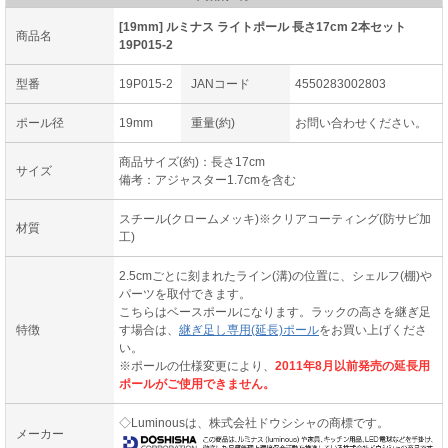
[19mm] ルミナス ライトポール 長さ17cm 2本セット
商品名
19P015-2
型番
19P015-2
JANコード
4550283002803
ポール径
19mm
重量(約)
お問い合わせください。
商品サイズ(約)：長さ17cm
サイズ
備考：アジャスター1.7cmを含む
スチール(クロームメッキ)※クリアコーティング(防サビ加
材質
工)
2.5cmごとに刻まれたライン(溝)の位置に、シェルフ(棚)や
パーツを取付できます。
こちらはベースポールになります。ラックの高さを継ぎ足
特徴
す場合は、
継ぎ足し専用(延長)ポール
をお買い上げくださ
い。
※ポールの仕様変更により、
2011年8月以前発売の延長用
ポールがご使用できません。
◇Luminousは、株式会社ドウシシャの商標です。
メーカー