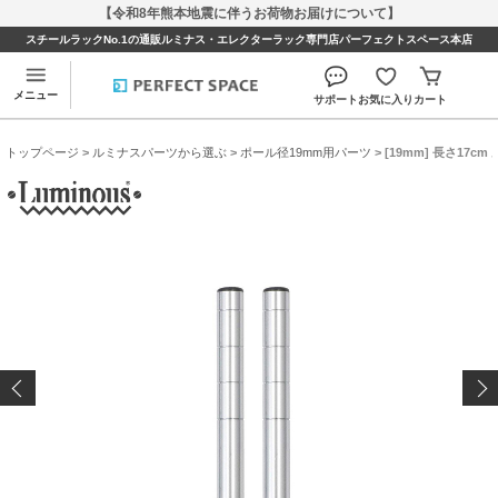
【令和8年熊本地震に伴うお荷物お届けについて】
スチールラックNo.1の通販ルミナス・エレクターラック専門店パーフェクトスペース本店
メニュー
サポート
お気に入り
カート
トップページ
>
ルミナスパーツから選ぶ
>
ポール径19mm用パーツ
> [19mm] 長さ17