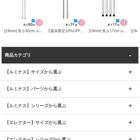
[19mm] 長さ60cm ルミナスライトポール2本組
【週末限定10%OFF】 [19mm] 長さ31cm ルミナスライトADD延長用ポール2本組
[19mm] 長さ17cm ルミナスライトポール4本組
商品カテゴリ
【ルミナス】サイズから選ぶ
～幅35
～幅55
【ルミナス】パーツから選ぶ
～幅65
～幅85
25mmシェルフ
19mmシェルフ
【ルミナス】シリーズから選ぶ
～幅90
～幅120
25mmポール
19mmポール
25mm
25mm
【エレクター】サイズから選ぶ
ルミナスレギュラー
ルミナススリム
BIGラック(150～180)
全25mmパーツを見る
全19mmパーツを見る
25mm
25/19mm
メタルルミナス
突っ張りラック
幅45cm
幅60cm
【エレクター】シリーズから選ぶ