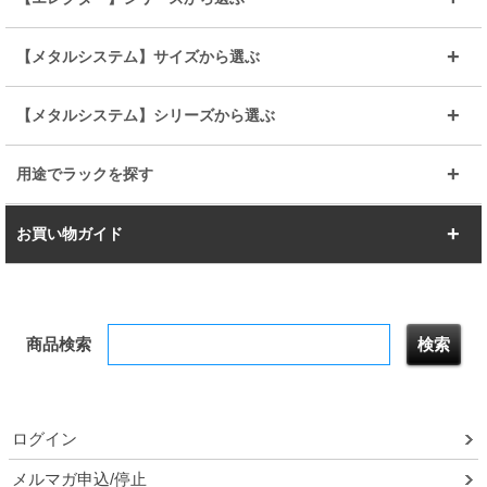
その他便利パーツ
25mm
25mm
ルミナスノワール
プレミアムライン
幅75cm
幅90cm
ベーシック
ヴィンテージ
【メタルシステム】サイズから選ぶ
シリーズ
エディション
19mm
19mm
ルミナスライト
メタルルミナス
幅105cm
幅120cm
スーパーエレクター
スタンダード
エレクター
幅67.7cm
幅97.7cm
【メタルシステム】シリーズから選ぶ
すべてを見る
幅150cm
樹脂製メトロマックス
すべてを見る
幅112.7cm
幅127.7cm
スーパー123
ユニラック
用途でラックを探す
幅142.7cm
幅157.2cm
すべてを見る
突っ張りラック
BIGラック
お買い物ガイド
幅172.2cm
幅187.2cm
衣類収納
キッチン収納
お支払いについて
すべてを見る
防サビ高性能
屋外用ラック
商品検索
送料について
テレビ台
本棚／CDラック
お届けについて
隙間収納ラック
調味料ラック
ログイン
ルミナス製品間違い交換について
メルマガ申込/停止