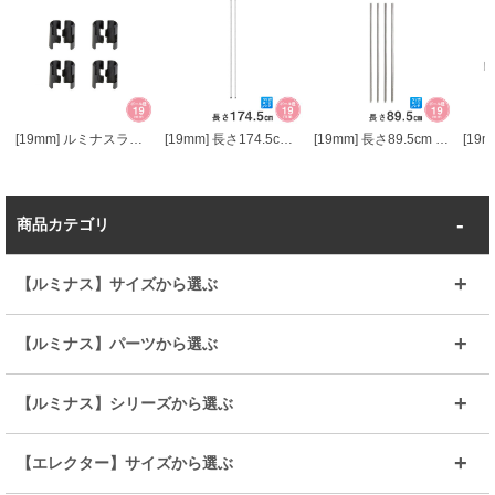
[19mm] ルミナスライトスリーブ4P
[19mm] 長さ174.5cm ルミナスライトポール2本組
[19mm] 長さ89.5cm ルミナスライトADD延長用ポール4本組
商品カテゴリ
【ルミナス】サイズから選ぶ
～幅35
～幅55
【ルミナス】パーツから選ぶ
～幅65
～幅85
25mmシェルフ
19mmシェルフ
【ルミナス】シリーズから選ぶ
～幅90
～幅120
25mmポール
19mmポール
25mm
25mm
【エレクター】サイズから選ぶ
ルミナスレギュラー
ルミナススリム
BIGラック(150～180)