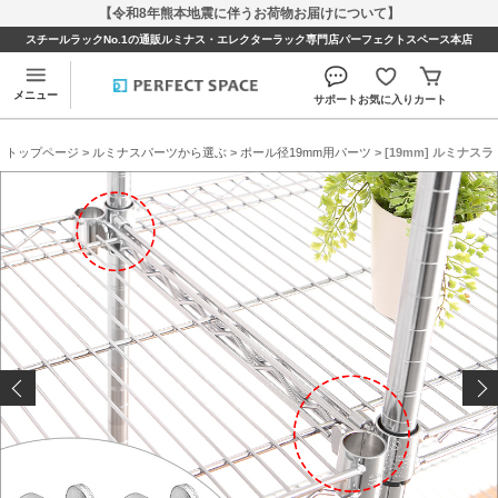
【令和8年熊本地震に伴うお荷物お届けについて】
スチールラックNo.1の通販ルミナス・エレクターラック専門店パーフェクトスペース本店
メニュー
サポート
お気に入り
カート
トップページ
>
ルミナスパーツから選ぶ
>
ポール径19mm用パーツ
> [19mm] ルミナ