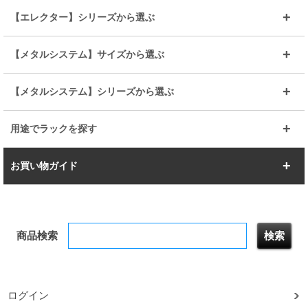
全25mmパーツを見る
全19mmパーツを見る
25mm
25/19mm
メタルルミナス
突っ張りラック
幅45cm
幅60cm
【エレクター】シリーズから選ぶ
その他便利パーツ
25mm
25mm
ルミナスノワール
プレミアムライン
幅75cm
幅90cm
ベーシック
ヴィンテージ
【メタルシステム】サイズから選ぶ
シリーズ
エディション
19mm
19mm
ルミナスライト
メタルルミナス
幅105cm
幅120cm
スーパーエレクター
スタンダード
エレクター
幅67.7cm
幅97.7cm
【メタルシステム】シリーズから選ぶ
すべてを見る
幅150cm
樹脂製メトロマックス
すべてを見る
幅112.7cm
幅127.7cm
スーパー123
ユニラック
用途でラックを探す
幅142.7cm
幅157.2cm
すべてを見る
突っ張りラック
BIGラック
お買い物ガイド
幅172.2cm
幅187.2cm
衣類収納
キッチン収納
お支払いについて
すべてを見る
防サビ高性能
屋外用ラック
商品検索
送料について
テレビ台
本棚／CDラック
お届けについて
隙間収納ラック
調味料ラック
ログイン