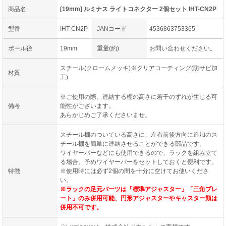
商品名
[19mm] ルミナス ライトコネクター 2個セット IHT-CN2P
型番
IHT-CN2P
JANコード
4536863753365
ポール径
19mm
重量(約)
お問い合わせください。
スチール(クロームメッキ)※クリアコーティング(防サビ加
材質
工)
※ご使用の際、連結する棚の高さに若干のずれが生じる可
備考
能性がございます。
あらかじめご了承くださいませ。
スチール棚のついている高さに、左右前後方向に追加のス
チール棚を簡単に連結させることができる部品です。
ワイヤーバーなどにも使用できるので、ラックを組み立て
る場合、予めワイヤーバーをセットしておくと便利です。
特徴
※使用時には必ず2個の間を十分に空けてお使いくださ
い。
※ラックの足元パーツは「標準アジャスター」「三角プレ
ート」のみ併用可能、円形アジャスターやキャスター類は
併用不可です。