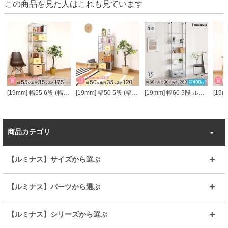
この商品を見た人はこれも見ています
[19mm] 幅55 6段 (幅54.5×奥行34.5×高さ174.5cm) ルミナスライト スチールラック
[19mm] 幅50 5段 (幅49.5×奥行34.5×高さ121cm) ルミナスライト スチールラック
[19mm] 幅60 5段 ルミナス突っ張りラック
商品カテゴリ
【ルミナス】サイズから選ぶ
～幅35
～幅55
【ルミナス】パーツから選ぶ
～幅65
～幅85
25mmシェルフ
19mmシェルフ
【ルミナス】シリーズから選ぶ