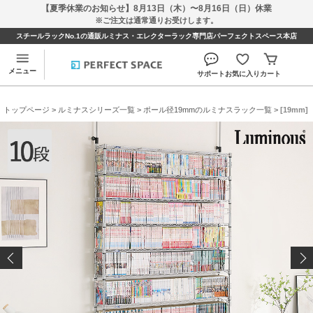
【夏季休業のお知らせ】8月13日（木）〜8月16日（日）休業
※ご注文は通常通りお受けします。
スチールラックNo.1の通販ルミナス・エレクターラック専門店パーフェクトスペース本店
メニュー
サポート
お気に入り
カート
トップページ
>
ルミナスシリーズ一覧
>
ポール径19mmのルミナスラック一覧
> [19mm