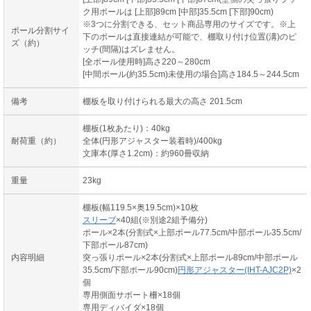
ク用ポールは [上部]89cm [中部]35.5cm [下部]90cm)
※3つに分割できる、セット商品専用のサイズです。※上
ポール分割サイ
下のポールは直接連結が可能で、棚取り付け位置(溝)のピ
ズ（約）
ッチ(間隔)はズレません。
[全ポール使用時]高さ220～280cm
[中間ポール(約35.5cm)未使用の場合]高さ184.5～244.5cm
備考
棚板を取り付けられる最大の高さ 201.5cm
棚板(1枚あたり)：40kg
耐荷重（約）
全体(円形アジャスター装着時)/400kg
文庫本(厚さ1.2cm)：約960冊収納
重量
23kg
棚板(幅119.5×奥19.5cm)×10枚
スリーブ
×40組(※別途2組予備分)
ポール×2本(分割式×上部ポール77.5cm/中部ポール35.5cm/
下部ポール87cm)
内容明細
突っ張りポール×2本(分割式×上部ポール89cm/中部ポール
35.5cm/下部ポール90cm)
円形アジャスター(IHT-AJC2P)
×2
個
専用側面サポート柵×18個
専用ディバイダ×18個