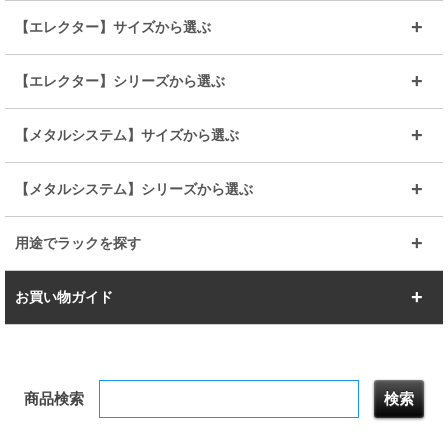
～幅90
～幅120
25mmポール
19mmポール
25mm
25mm
【エレクター】サイズから選ぶ
ルミナスレギュラー
ルミナススリム
BIGラック(150～180)
全25mmパーツを見る
全19mmパーツを見る
25mm
25/19mm
メタルルミナス
突っ張りラック
幅45cm
幅60cm
【エレクター】シリーズから選ぶ
その他便利パーツ
25mm
25mm
ルミナスノワール
プレミアムライン
幅75cm
幅90cm
ベーシック
ヴィンテージ
【メタルシステム】サイズから選ぶ
シリーズ
エディション
19mm
19mm
ルミナスライト
メタルルミナス
幅105cm
幅120cm
スーパーエレクター
スタンダード
エレクター
幅67.7cm
幅97.7cm
【メタルシステム】シリーズから選ぶ
すべてを見る
幅150cm
樹脂製メトロマックス
すべてを見る
幅112.7cm
幅127.7cm
スーパー123
ユニラック
用途でラックを探す
幅142.7cm
幅157.2cm
すべてを見る
突っ張りラック
BIGラック
お買い物ガイド
幅172.2cm
幅187.2cm
衣類収納
キッチン収納
お支払いについて
すべてを見る
防サビ高性能
屋外用ラック
商品検索
送料について
テレビ台
本棚／CDラック