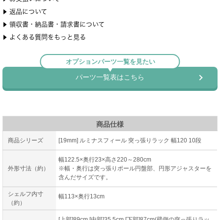
商品仕様
商品シリーズ
[19mm] ルミナスフィール 突っ張りラック 幅120 10段
幅122.5×奥行23×高さ220～280cm
外形寸法（約）
※幅・奥行は突っ張りポール円盤部、円形アジャスターを
含んだサイズです。
シェルフ内寸
幅113×奥行13cm
（約）
[上部]89cm [中部]35.5cm [下部]87cm(壁側の突っ張りラッ