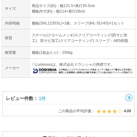
商品サイズ(約)：幅121.5×奥行35.5cm
サイズ
棚板内寸(約)：幅114×奥行28cm
内容明細
棚板(SHL1235SL)×1枚、スリーブ(IHL-SLV4S)×1セット
スチール(クロームメッキ)※クリアコーティング(防サビ加
材質
工)、防サビ加工(クリアコーティング) スリーブ：ABS樹脂
耐荷重
棚板(1枚あたり)：250kg
◇Luminousは、株式会社ドウシシャの商標です。
メーカー
レビュー件数：
1件
この商品の平均評価：
4.00