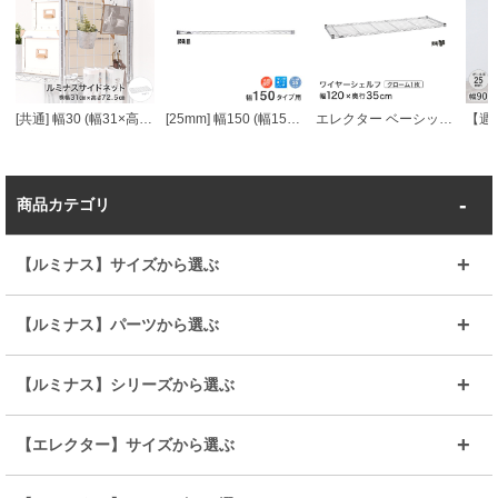
[共通] 幅30 (幅31×高さ72.5cm) ルミナスサイドネット
[25mm] 幅150 (幅152cm) ルミナスワイヤーバー (スリーブ付き)
エレクター ベーシックシリーズ ワイヤーシェルフ クローム 幅120×奥行35cm B1448C1 パーツ
商品カテゴリ
【ルミナス】サイズから選ぶ
～幅35
～幅55
【ルミナス】パーツから選ぶ
～幅65
～幅85
25mmシェルフ
19mmシェルフ
【ルミナス】シリーズから選ぶ
～幅90
～幅120
25mmポール
19mmポール
25mm
25mm
【エレクター】サイズから選ぶ
ルミナスレギュラー
ルミナススリム
BIGラック(150～180)
全25mmパーツを見る
全19mmパーツを見る
25mm
25/19mm