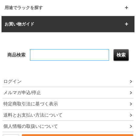
すべてを見る
幅112.7cm
幅127.7cm
スーパー123
ユニラック
用途でラックを探す
幅142.7cm
幅157.2cm
すべてを見る
突っ張りラック
BIGラック
お買い物ガイド
幅172.2cm
幅187.2cm
衣類収納
キッチン収納
お支払いについて
すべてを見る
防サビ高性能
屋外用ラック
商品検索
送料について
テレビ台
本棚／CDラック
お届けについて
隙間収納ラック
調味料ラック
ログイン
ルミナス製品間違い交換について
メルマガ申込/停止
特定商取引法に基づく表示
予約販売について
送料とお支払い方法について
領収書・納品書・請求書
個人情報の取扱いについて