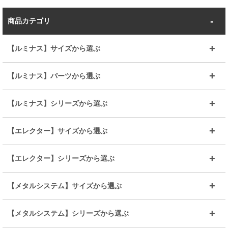
商品カテゴリ
【ルミナス】サイズから選ぶ
～幅35
～幅55
【ルミナス】パーツから選ぶ
～幅65
～幅85
25mmシェルフ
19mmシェルフ
【ルミナス】シリーズから選ぶ
～幅90
～幅120
25mmポール
19mmポール
25mm
25mm
【エレクター】サイズから選ぶ
ルミナスレギュラー
ルミナススリム
BIGラック(150～180)
全25mmパーツを見る
全19mmパーツを見る
25mm
25/19mm
メタルルミナス
突っ張りラック
幅45cm
幅60cm
【エレクター】シリーズから選ぶ
その他便利パーツ
25mm
25mm
ルミナスノワール
プレミアムライン
幅75cm
幅90cm
ベーシック
ヴィンテージ
【メタルシステム】サイズから選ぶ
シリーズ
エディション
19mm
19mm
ルミナスライト
メタルルミナス
幅105cm
幅120cm
スーパーエレクター
スタンダード
エレクター
幅67.7cm
幅97.7cm
【メタルシステム】シリーズから選ぶ
すべてを見る
幅150cm
樹脂製メトロマックス