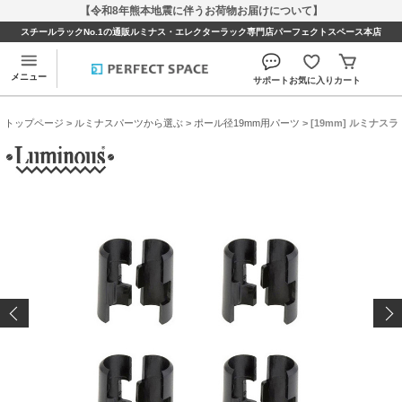
【令和8年熊本地震に伴うお荷物お届けについて】
スチールラックNo.1の通販ルミナス・エレクターラック専門店パーフェクトスペース本店
メニュー
サポート
お気に入り
カート
トップページ
>
ルミナスパーツから選ぶ
>
ポール径19mm用パーツ
> [19mm] ルミナス