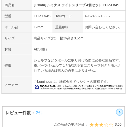
商品名
[19mm] ルミナス ライトスリーブ 4個セット IHT-SLV4S
型番
IHT-SLV4S
JANコード
4962458718387
ポール径
19mm
重量(約)
お問い合わせください。
サイズ
商品サイズ(約)：幅2×高さ3.5cm
材質
ABS樹脂
シェルフなどをポールに取り付ける際に必要な部品です。
特徴
※パーツ(シェルフなど)の説明文にスリーブ付きと表示さ
れている場合は購入の必要はありません。
◇Luminousは、株式会社ドウシシャの商標です。
メーカー
レビュー件数：
2件
この商品の平均評価：
3.00