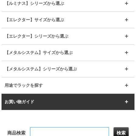
～幅65
～幅85
25mmシェルフ
19mmシェルフ
【ルミナス】シリーズから選ぶ
～幅90
～幅120
25mmポール
19mmポール
25mm
25mm
【エレクター】サイズから選ぶ
ルミナスレギュラー
ルミナススリム
BIGラック(150～180)
全25mmパーツを見る
全19mmパーツを見る
25mm
25/19mm
メタルルミナス
突っ張りラック
幅45cm
幅60cm
【エレクター】シリーズから選ぶ
その他便利パーツ
25mm
25mm
ルミナスノワール
プレミアムライン
幅75cm
幅90cm
ベーシック
ヴィンテージ
【メタルシステム】サイズから選ぶ
シリーズ
エディション
19mm
19mm
ルミナスライト
メタルルミナス
幅105cm
幅120cm
スーパーエレクター
スタンダード
エレクター
幅67.7cm
幅97.7cm
【メタルシステム】シリーズから選ぶ
すべてを見る
幅150cm
樹脂製メトロマックス
すべてを見る
幅112.7cm
幅127.7cm
スーパー123
ユニラック
用途でラックを探す
幅142.7cm
幅157.2cm
すべてを見る
突っ張りラック
BIGラック
お買い物ガイド
幅172.2cm
幅187.2cm
衣類収納
キッチン収納
お支払いについて
すべてを見る
防サビ高性能
屋外用ラック
商品検索
送料について