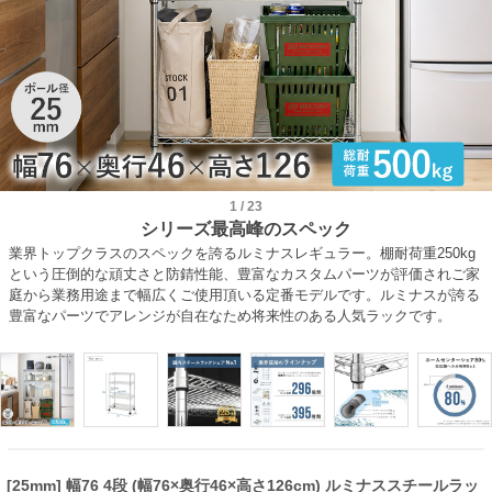
1
/
23
シリーズ最高峰のスペック
業界トップクラスのスペックを誇るルミナスレギュラー。棚耐荷重250kg
という圧倒的な頑丈さと防錆性能、豊富なカスタムパーツが評価されご家
庭から業務用途まで幅広くご使用頂いる定番モデルです。ルミナスが誇る
豊富なパーツでアレンジが自在なため将来性のある人気ラックです。
[25mm] 幅76 4段 (幅76×奥行46×高さ126cm) ルミナススチールラッ