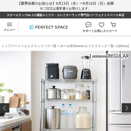
【夏季休業のお知らせ】8月13日（木）〜8月16日（日）休業
※ご注文は通常通りお受けします。
スチールラックNo.1の通販ルミナス・エレクターラック専門店パーフェクトスペース本店
メニュー
サポート
お気に入り
カート
トップページ
>
ルミナスシリーズ一覧
>
ポール径25mmのルミナスラック一覧
> [25mm