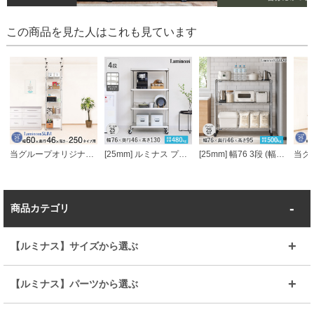
この商品を見た人はこれも見ています
当グループオリジナル [25mm] 幅60 5段 ルミナススリム 突っ張りラック
[25mm] ルミナス プレミアムライン ソリッドシェルフラック 4段 幅76 幅76×奥行46×高さ131cm
[25mm] 幅76 3段 (幅76×奥行46×高さ96cm) ルミナススチールラック
商品カテゴリ
【ルミナス】サイズから選ぶ
～幅35
～幅55
【ルミナス】パーツから選ぶ