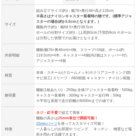
組み立てサイズ(約)：幅76×奥行46×高さ126cm
※高さはナイロンキャスター装着時の物です。(標準アジャ
スターの場合(約)-5.5cmとなります。)
サイズ
棚板内寸(約)：幅68.5×奥行38.5cm
ポールの分割サイズ(約)：[上部]60cm [下部]59cm ※ポール
は分割した状態でのお届けとなります。
棚板(幅76×奥46cm)×4枚、スリーブ×16組、ポール(約
内容明細
119.5cm)×4本、キャスター×4個(内2個はストッパー付)、
アジャスター×4個
本体：スチール(クロームメッキ)※クリアコーティング(防
材質
サビ加工) スリーブ：ABS樹脂 キャスター：ナイロン樹脂
棚板(1枚あたり)：250kg 全体/アジャスター装着時：500kg
耐荷重
キャスター装着時：300kg キャスター走行時：50kg
※平坦な床面で走行距離が6000mまでの値です。
ネジ・釘不要
で組立て簡単！
棚板の高さは
25mm単位で調節可能！
25mmパーツ
を使ってカスタマイズ可能！
特徴
一人暮らしのお部屋や リビング 、 キッチン 、 物置など場
所を問わず活躍できます。