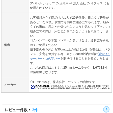
アパレル ショップ の 店頭用 や 法人 会社 の オフィス にも
使用されています。
お客様組み立て商品(大人1人で20分前後、組み立て経験が
あると10分前後、女性でも簡単に組み立てられます。組み
立ての際は、床などが傷つかないようお気をつけ下さい。)
組み立ての際は、床などが傷つかないようお気をつけ下さ
い。
ゴムハンマーや木製ハンマーが無い場合は、週刊誌等を丸
備考
めてご使用ください。
最下部の棚を床から30cm以上の高さに付ける場合は、バラ
ンス・安定を保持する為、床から30cm以内の所に
補強ワイ
ヤーバー
・
コの字バー
を取り付けることをお奨めいたしま
す。
こちらの商品はルミナス25mmホームラック「LH7612-4」
の後継機となります。
◇Luminousは、株式会社ドウシシャの商標です。
メーカー
レビュー件数：
3件