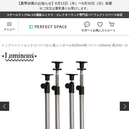
【夏季休業のお知らせ】8月13日（木）〜8月16日（日）休業
※ご注文は通常通りお受けします。
スチールラックNo.1の通販ルミナス・エレクターラック専門店パーフェクトスペース本店
メニュー
サポート
お気に入り
カート
トップページ
>
ルミナスパーツから選ぶ
>
ポール径25mm用パーツ
> [25mm] 長さ62