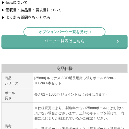
商品仕様
商品
[25mm] ルミナス ADD延長用突っ張りポール 62cm～
シリーズ
100cm 4本セット
ポール
長さ62～100cm(ジョイントねじ部分は含まず)
長さ
※仕様変更により、製造年の古い25mmポールにはお使い
頂けない場合がございます。上部のキャップを開けて、内
側にねじ切りが刻まれているかご確認ください。
備考
※「基本ポール＋延長ポール」と「基本ポール＋延長テン