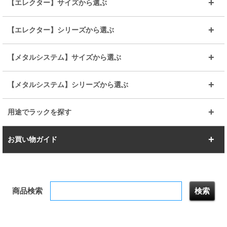
【エレクター】サイズから選ぶ
ルミナスレギュラー
ルミナススリム
BIGラック(150～180)
全25mmパーツを見る
全19mmパーツを見る
25mm
25/19mm
メタルルミナス
突っ張りラック
幅45cm
幅60cm
【エレクター】シリーズから選ぶ
その他便利パーツ
25mm
25mm
ルミナスノワール
プレミアムライン
幅75cm
幅90cm
ベーシック
ヴィンテージ
【メタルシステム】サイズから選ぶ
シリーズ
エディション
19mm
19mm
ルミナスライト
メタルルミナス
幅105cm
幅120cm
スーパーエレクター
スタンダード
エレクター
幅67.7cm
幅97.7cm
【メタルシステム】シリーズから選ぶ
すべてを見る
幅150cm
樹脂製メトロマックス
すべてを見る
幅112.7cm
幅127.7cm
スーパー123
ユニラック
用途でラックを探す
幅142.7cm
幅157.2cm
すべてを見る
突っ張りラック
BIGラック
お買い物ガイド
幅172.2cm
幅187.2cm
衣類収納
キッチン収納
お支払いについて
すべてを見る
防サビ高性能
屋外用ラック
商品検索
送料について
テレビ台
本棚／CDラック
お届けについて