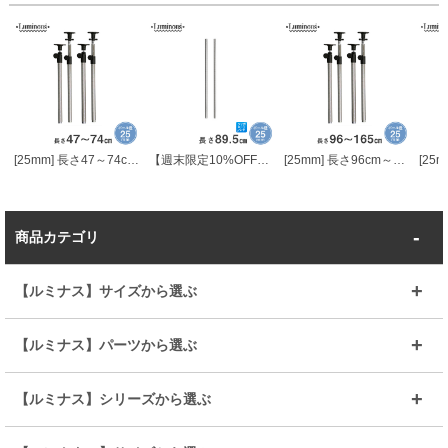
[25mm] 長さ47～74cm 延長用突っ張りポール4本組
【週末限定10%OFF】 [25mm] 長さ89.5cm ルミナスADD延長用ポール2本組
[25mm] 長さ96cm～165cm ルミナスADD延長用突っ張りポール4本組
商品カテゴリ
【ルミナス】サイズから選ぶ
～幅35
～幅55
【ルミナス】パーツから選ぶ
～幅65
～幅85
25mmシェルフ
19mmシェルフ
【ルミナス】シリーズから選ぶ
～幅90
～幅120
25mmポール
19mmポール
25mm
25mm