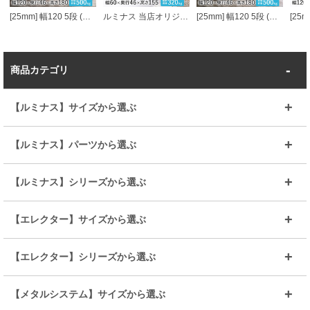
[25mm] 幅120 5段 (幅121.5×奥行46×高さ179.5cm) ルミナススチールラック
ルミナス 当店オリジナル [25mm] 幅60 4段 (横幅61×奥行46×高さ155.5cm) メタルルミナスラック
[25mm] 幅120 5段 (幅121.5×奥行46×高さ179.5cm) ルミナススリム スチールラック
商品カテゴリ
【ルミナス】サイズから選ぶ
～幅35
～幅55
【ルミナス】パーツから選ぶ
～幅65
～幅85
25mmシェルフ
19mmシェルフ
【ルミナス】シリーズから選ぶ
～幅90
～幅120
25mmポール
19mmポール
25mm
25mm
【エレクター】サイズから選ぶ
ルミナスレギュラー
ルミナススリム
BIGラック(150～180)
全25mmパーツを見る
全19mmパーツを見る
25mm
25/19mm
メタルルミナス
突っ張りラック
幅45cm
幅60cm
【エレクター】シリーズから選ぶ
その他便利パーツ
25mm
25mm
ルミナスノワール
プレミアムライン
幅75cm
幅90cm
ベーシック
ヴィンテージ
【メタルシステム】サイズから選ぶ
シリーズ
エディション
19mm
19mm