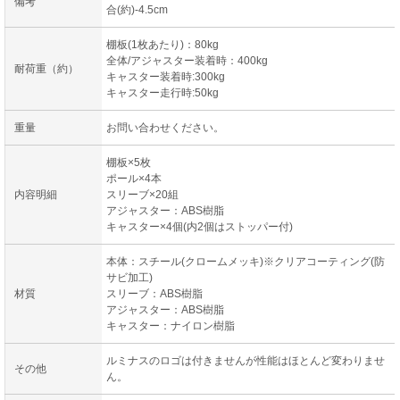
備考
合(約)-4.5cm
棚板(1枚あたり)：80kg
全体/アジャスター装着時：400kg
耐荷重（約）
キャスター装着時:300kg
キャスター走行時:50kg
重量
お問い合わせください。
棚板×5枚
ポール×4本
内容明細
スリーブ×20組
アジャスター：ABS樹脂
キャスター×4個(内2個はストッパー付)
本体：スチール(クロームメッキ)※クリアコーティング(防
サビ加工)
材質
スリーブ：ABS樹脂
アジャスター：ABS樹脂
キャスター：ナイロン樹脂
ルミナスのロゴは付きませんが性能はほとんど変わりませ
その他
ん。