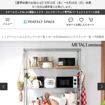
【夏季休業のお知らせ】8月13日（木）〜8月16日（日）休業
※ご注文は通常通りお受けします。
スチールラックNo.1の通販ルミナス・エレクターラック専門店パーフェクトスペース本店
メニュー
サポート
お気に入り
カート
トップページ
>
ルミナスシリーズ一覧
>
ポール径25mmのルミナスラック一覧
> 予約販売(