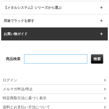
ルミナスライト
メタルルミナス
幅105cm
幅120cm
スーパーエレクター
スタンダード
エレクター
幅67.7cm
幅97.7cm
【メタルシステム】シリーズから選ぶ
すべてを見る
幅150cm
樹脂製メトロマックス
すべてを見る
幅112.7cm
幅127.7cm
スーパー123
ユニラック
用途でラックを探す
幅142.7cm
幅157.2cm
すべてを見る
突っ張りラック
BIGラック
お買い物ガイド
幅172.2cm
幅187.2cm
衣類収納
キッチン収納
お支払いについて
すべてを見る
防サビ高性能
屋外用ラック
商品検索
送料について
テレビ台
本棚／CDラック
お届けについて
隙間収納ラック
調味料ラック
ログイン
ルミナス製品間違い交換について
メルマガ申込/停止
特定商取引法に基づく表示
予約販売について
送料とお支払い方法について