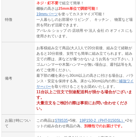
ネジ・釘不要
で組立て簡単！
棚板の高さは
25mm単位で調節可能！
19mmパーツ
を使ってカスタマイズ可能！
特徴
一人暮らしのお部屋や リビング 、 キッチン 、 物置など場
所を問わず活躍できます。
アパレル ショップ の 店頭用 や 法人 会社 の オフィス にも
使用されています。
お客様組み立て商品(大人1人で20分前後、組み立て経験が
あると10分前後、女性でも簡単に組み立てられます。組み
立ての際は、床などが傷つかないようお気をつけ下さい。)
ゴムハンマーや木製ハンマーが無い場合は、週刊誌等を丸
めてご使用ください。
最下部の棚を床から30cm以上の高さに付ける場合は、バラ
備考
ンス・安定を保持する為、床から30cm以内の所に
補強ワイ
ヤーバー
を取り付けることをお奨めいたします。
11台以上ご注文で別途配送料が掛かる場合がございま
す。
大量注文をご検討の際は事前にお問い合わせくださ
い。
お届け時につい
この商品は
ST8535
×5枚、
19P150-2（PHT-0150SL）
×2セ
て
ットの組み合わせ商品の為、
別梱包でのお届けです。