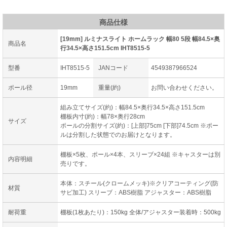
商品仕様
[19mm] ルミナスライト ホームラック 幅80 5段 幅84.5×奥
商品名
行34.5×高さ151.5cm IHT8515-5
型番
IHT8515-5
JANコード
4549387966524
ポール径
19mm
重量(約)
お問い合わせください。
組み立てサイズ(約)：幅84.5×奥行34.5×高さ151.5cm
棚板内寸(約)：幅78×奥行28cm
サイズ
ポールの分割サイズ(約)：[上部]75cm [下部]74.5cm ※ポー
ルは分割した状態でのお届けとなります。
棚板×5枚、ポール×4本、スリーブ×24組 ※キャスターは別
内容明細
売りです。
本体：スチール(クロームメッキ)※クリアコーティング(防
材質
サビ加工) スリーブ：ABS樹脂 アジャスター：ABS樹脂
耐荷重
棚板(1枚あたり)：150kg 全体/アジャスター装着時：500kg