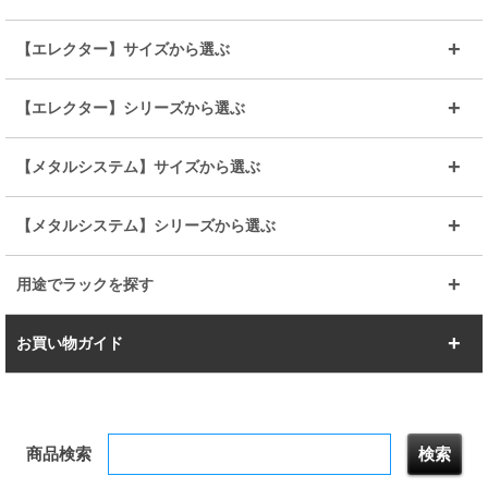
～幅90
～幅120
25mmポール
19mmポール
25mm
25mm
【エレクター】サイズから選ぶ
ルミナスレギュラー
ルミナススリム
BIGラック(150～180)
全25mmパーツを見る
全19mmパーツを見る
25mm
25/19mm
メタルルミナス
突っ張りラック
幅45cm
幅60cm
【エレクター】シリーズから選ぶ
その他便利パーツ
25mm
25mm
ルミナスノワール
プレミアムライン
幅75cm
幅90cm
ベーシック
ヴィンテージ
【メタルシステム】サイズから選ぶ
シリーズ
エディション
19mm
19mm
ルミナスライト
メタルルミナス
幅105cm
幅120cm
スーパーエレクター
スタンダード
エレクター
幅67.7cm
幅97.7cm
【メタルシステム】シリーズから選ぶ
すべてを見る
幅150cm
樹脂製メトロマックス
すべてを見る
幅112.7cm
幅127.7cm
スーパー123
ユニラック
用途でラックを探す
幅142.7cm
幅157.2cm
すべてを見る
突っ張りラック
BIGラック
お買い物ガイド
幅172.2cm
幅187.2cm
衣類収納
キッチン収納
お支払いについて
すべてを見る
防サビ高性能
屋外用ラック
商品検索
送料について