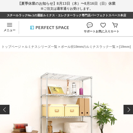
【夏季休業のお知らせ】8月13日（木）〜8月16日（日）休業
※ご注文は通常通りお受けします。
スチールラックNo.1の通販ルミナス・エレクターラック専門店パーフェクトスペース本店
メニュー
サポート
お気に入り
カート
トップページ
>
ルミナスシリーズ一覧
>
ポール径19mmのルミナスラック一覧
> [19mm