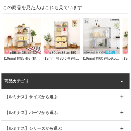
この商品を見た人はこれも見ています
[19mm] 幅85 4段 (幅84.5×奥行34.5×高さ121cm) ルミナスライト スチールラック
[19mm] 幅80 6段 (幅79.5×奥行34.5×高さ151.5cm) ルミナスライト スチールラック
[19mm] 幅60 (幅59.5×奥行29.5×高さ76cm) ルミナスフィール ブックラック3段60W 本棚
商品カテゴリ
【ルミナス】サイズから選ぶ
～幅35
～幅55
【ルミナス】パーツから選ぶ
～幅65
～幅85
25mmシェルフ
19mmシェルフ
【ルミナス】シリーズから選ぶ