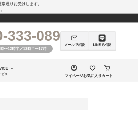
通常通りお受けします。
す。
0-333-089
メールで相談
LINEで相談
0時〜12時半／13時半〜17時
VICE
ービス
マイページ
お気に入り
カート