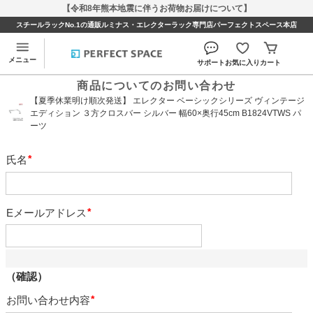
【令和8年熊本地震に伴うお荷物お届けについて】
スチールラックNo.1の通販ルミナス・エレクターラック専門店パーフェクトスペース本店
メニュー
サポート
お気に入り
カート
商品についてのお問い合わせ
【夏季休業明け順次発送】 エレクター ベーシックシリーズ ヴィンテージ
エディション ３方クロスバー シルバー 幅60×奥行45cm B1824VTWS パ
ーツ
氏名
必
須
Eメールアドレス
必
須
（確認）
お問い合わせ内容
必