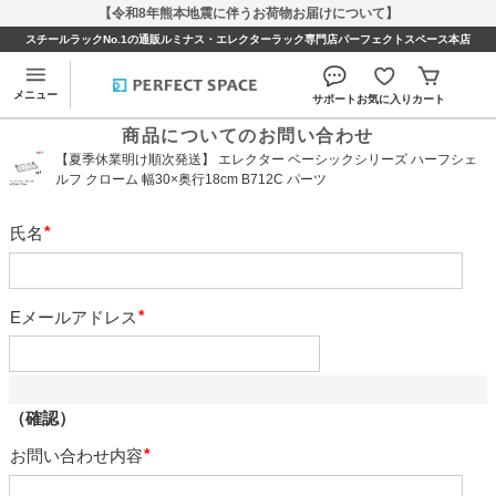
【令和8年熊本地震に伴うお荷物お届けについて】
スチールラックNo.1の通販ルミナス・エレクターラック専門店パーフェクトスペース本店
メニュー
サポート
お気に入り
カート
商品についてのお問い合わせ
【夏季休業明け順次発送】 エレクター ベーシックシリーズ ハーフシェ
ルフ クローム 幅30×奥行18cm B712C パーツ
氏名
必
須
Eメールアドレス
必
須
（確認）
お問い合わせ内容
必
須