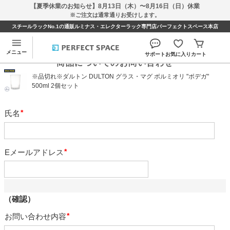
【夏季休業のお知らせ】8月13日（木）〜8月16日（日）休業
※ご注文は通常通りお受けします。
スチールラックNo.1の通販ルミナス・エレクターラック専門店パーフェクトスペース本店
メニュー
サポート
お気に入り
カート
商品についてのお問い合わせ
※品切れ※ダルトン DULTON グラス・マグ ボルミオリ "ボデガ"
500ml 2個セット
氏名
必
須
Eメールアドレス
必
須
（確認）
お問い合わせ内容
必
須