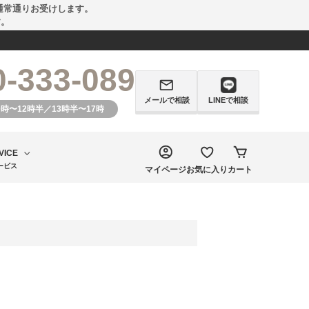
通常通りお受けします。
す。
0-333-089
メールで相談
LINEで相談
0時〜12時半／13時半〜17時
VICE
ービス
マイページ
お気に入り
カート