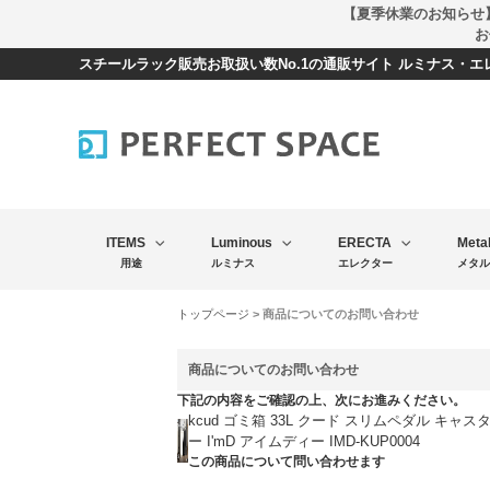
【夏季休業のお知らせ
お
スチールラック販売お取扱い数No.1の通販サイト ルミナス・
ITEMS
Luminous
ERECTA
Meta
用途
ルミナス
エレクター
メタル
トップページ
> 商品についてのお問い合わせ
商品についてのお問い合わせ
下記の内容をご確認の上、次にお進みください。
kcud ゴミ箱 33L クード スリムペダル キャ
ー I'mD アイムディー IMD-KUP0004
この商品について問い合わせます