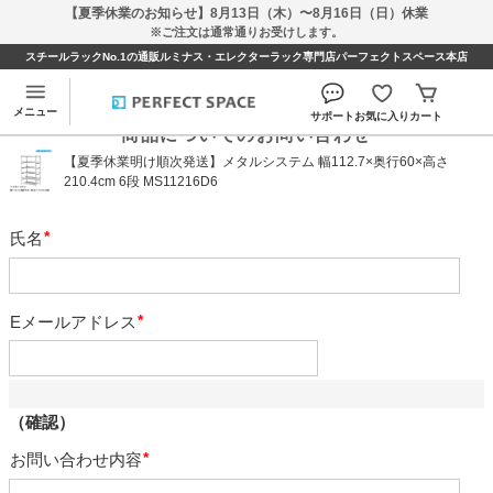
【夏季休業のお知らせ】8月13日（木）〜8月16日（日）休業
※ご注文は通常通りお受けします。
スチールラックNo.1の通販ルミナス・エレクターラック専門店パーフェクトスペース本店
メニュー
サポート
お気に入り
カート
商品についてのお問い合わせ
【夏季休業明け順次発送】メタルシステム 幅112.7×奥行60×高さ
210.4cm 6段 MS11216D6
氏名
必
須
Eメールアドレス
必
須
（確認）
お問い合わせ内容
必
須