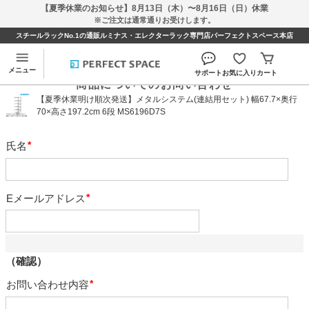
【夏季休業のお知らせ】8月13日（木）〜8月16日（日）休業
※ご注文は通常通りお受けします。
スチールラックNo.1の通販ルミナス・エレクターラック専門店パーフェクトスペース本店
メニュー
サポート
お気に入り
カート
商品についてのお問い合わせ
【夏季休業明け順次発送】メタルシステム(連結用セット) 幅67.7×奥行
70×高さ197.2cm 6段 MS6196D7S
氏名
必
須
Eメールアドレス
必
須
（確認）
お問い合わせ内容
必
須