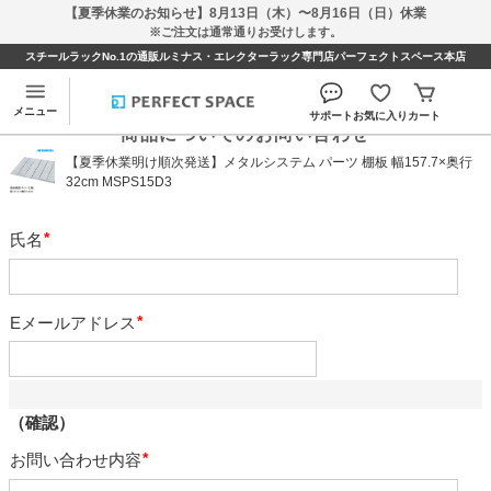
【夏季休業のお知らせ】8月13日（木）〜8月16日（日）休業
※ご注文は通常通りお受けします。
スチールラックNo.1の通販ルミナス・エレクターラック専門店パーフェクトスペース本店
メニュー
サポート
お気に入り
カート
商品についてのお問い合わせ
【夏季休業明け順次発送】メタルシステム パーツ 棚板 幅157.7×奥行
32cm MSPS15D3
氏名
必
須
Eメールアドレス
必
須
（確認）
お問い合わせ内容
必
須