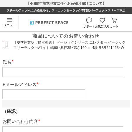
【令和8年熊本地震に伴うお荷物お届けについて】
スチールラックNo.1の通販ルミナス・エレクターラック専門店パーフェクトスペース本店
メニュー
サポート
お気に入り
カート
商品についてのお問い合わせ
【夏季休業明け順次発送】 ベーシックシリーズ エレクター ベーシック
フリーラック ホワイト 幅60×奥行35×高さ160cm 4段 RBR2414634W
氏名
必
須
Eメールアドレス
必
須
（確認）
お問い合わせ内容
必
須