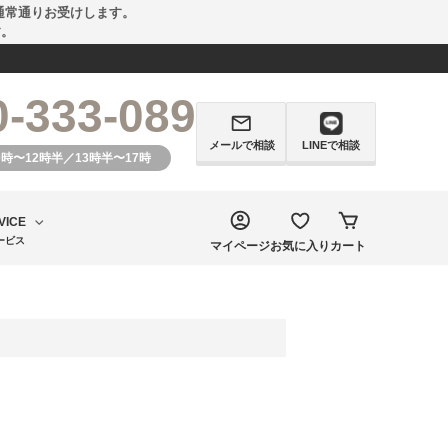
通常通りお受けします。
す。
0-333-089
メールで相談
LINEで相談
0時〜12時半／13時半〜17時
VICE
ービス
マイページ
お気に入り
カート