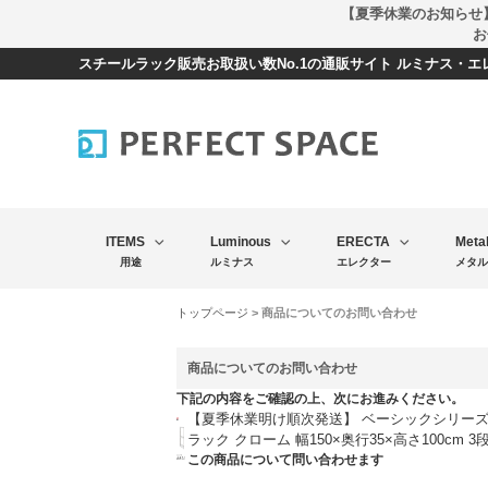
【夏季休業のお知らせ
お
スチールラック販売お取扱い数No.1の通販サイト ルミナス・
ITEMS
Luminous
ERECTA
Meta
用途
ルミナス
エレクター
メタル
トップページ
> 商品についてのお問い合わせ
商品についてのお問い合わせ
下記の内容をご確認の上、次にお進みください。
【夏季休業明け順次発送】 ベーシックシリーズ
ラック クローム 幅150×奥行35×高さ100cm 3段 
この商品について問い合わせます