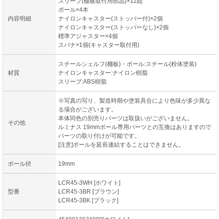
スリーブ(棚板取付用部品)×12組
ポール×4本
内容明細
ナイロンキャスター(ストッパー付)×2個
ナイロンキャスター(ストッパーなし)×2個
標準アジャスター×4個
スパナ×1個(キャスター取付用)
スチールシェルフ(棚板)・ポール:スチール(粉体塗装)
材質
ナイロンキャスター:ナイロン樹脂
スリーブ:ABS樹脂
※写真の写り、製造時期や塗装具合により色味が多少異な
る場合がございます。
本体同色の別売りパーツは取扱いがございません。
その他
ルミナス 19mmポール専用パーツとの互換はありますので
パーツの取り付けが可能です。
[注意]ポールを延長連結することはできません。
ポール径
19mm
LCR45-3WH [ホワイト]
型番
LCR45-3BR [ブラウン]
LCR45-3BK [ブラック]