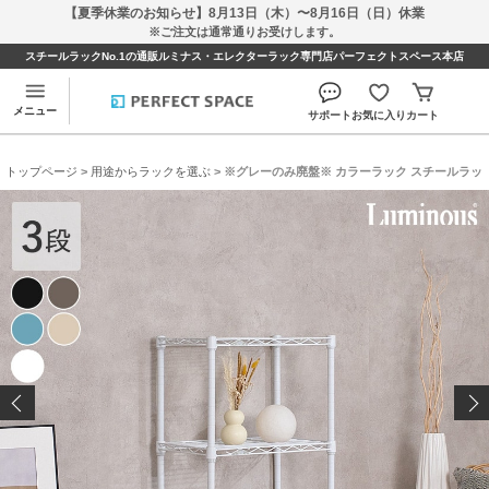
【夏季休業のお知らせ】8月13日（木）〜8月16日（日）休業
※ご注文は通常通りお受けします。
スチールラックNo.1の通販ルミナス・エレクターラック専門店パーフェクトスペース本店
メニュー
サポート
お気に入り
カート
トップページ
>
用途からラックを選ぶ
> ※グレーのみ廃盤※ カラーラック スチールラック ル