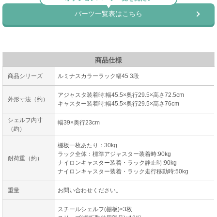
商品仕様
商品シリーズ
ルミナスカラーラック幅45 3段
アジャスタ装着時:幅45.5×奥行29.5×高さ72.5cm
外形寸法（約）
キャスター装着時:幅45.5×奥行29.5×高さ76cm
シェルフ内寸
幅39×奥行23cm
（約）
棚板一枚あたり：30kg
ラック全体：標準アジャスター装着時:90kg
耐荷重（約）
ナイロンキャスター装着・ラック静止時:90kg
ナイロンキャスター装着・ラック走行移動時:50kg
重量
お問い合わせください。
スチールシェルフ(棚板)×3枚