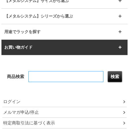
【メタルシステム】サイズから選ぶ
シリーズ
エディション
19mm
19mm
ルミナスライト
メタルルミナス
幅105cm
幅120cm
スーパーエレクター
スタンダード
エレクター
幅67.7cm
幅97.7cm
【メタルシステム】シリーズから選ぶ
すべてを見る
幅150cm
樹脂製メトロマックス
すべてを見る
幅112.7cm
幅127.7cm
スーパー123
ユニラック
用途でラックを探す
幅142.7cm
幅157.2cm
すべてを見る
突っ張りラック
BIGラック
お買い物ガイド
幅172.2cm
幅187.2cm
衣類収納
キッチン収納
お支払いについて
すべてを見る
防サビ高性能
屋外用ラック
商品検索
送料について
テレビ台
本棚／CDラック
お届けについて
隙間収納ラック
調味料ラック
ログイン
ルミナス製品間違い交換について
メルマガ申込/停止
特定商取引法に基づく表示
予約販売について