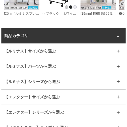
[25mm]ルミナスプレミアムライン3段幅60幅61×奥行46×高さ101cm
※ブラック・ホワイト品切れ ダルトン DULTON キッチン ワゴン フォールディング トローリー
[19mm] 幅60 (幅59.5×奥行29.5×高さ76cm) ルミナスフィール ブックラック3段60W 本棚
商品カテゴリ
【ルミナス】サイズから選ぶ
～幅35
～幅55
【ルミナス】パーツから選ぶ
～幅65
～幅85
25mmシェルフ
19mmシェルフ
【ルミナス】シリーズから選ぶ
～幅90
～幅120
25mmポール
19mmポール
25mm
25mm
【エレクター】サイズから選ぶ
ルミナスレギュラー
ルミナススリム
BIGラック(150～180)
全25mmパーツを見る
全19mmパーツを見る
25mm
25/19mm
メタルルミナス
突っ張りラック
幅45cm
幅60cm
【エレクター】シリーズから選ぶ
その他便利パーツ
25mm
25mm
ルミナスノワール
プレミアムライン
幅75cm
幅90cm
ベーシック
ヴィンテージ