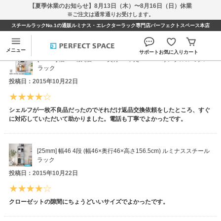
【夏季休業のお知らせ】8月13日（木）〜8月16日（日）休業
※ご注文は通常通りお受けします。
スチールラックNo.1の通販ルミナス・エレクターラック専門店パーフェクトスペース本店
けろりんさんのレビュー
メニュー
サポート
お気に入り
カート
[25mm] 幅90 5段 (幅91.5×奥行46×高さ178.5cm) メタルルミナス
ラック
投稿日：2015年10月22日
シェルフが一枚不良品だったのでそれだけ返品交換依頼をしたところ、すぐ
に対応していただいて助かりました。電話も丁寧でよかったです。
[25mm] 幅46 4段 (幅46×奥行46×高さ156.5cm) ルミナススチール
ラック
投稿日：2015年10月22日
クローゼットの隙間にちょうどいいサイズでよかったです。