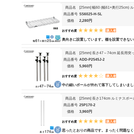
商品名
[25mm] 幅60 (幅61×奥行25c
商品番号
SS6025-H-SL
価格
2,280円
購入者
おすすめ度
奥向きに設置しています。棚を設置できない
商品名
[25mm] 長さ47～74cm 延長
商品番号
ADD-P2545J-2
価格
5,960円
購入者
おすすめ度
中の細いポールが外れて落下してしまいまし
商品名
[25mm] 長さ174cm ルミナスポ
商品番号
25P170-2
価格
3,960円
購入者
おすすめ度
思ったとおりの商品です。まったく問題なく