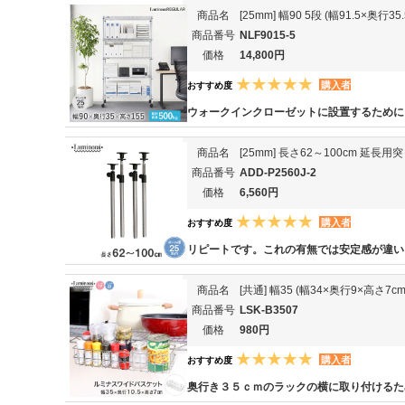
商品名
[25mm] 幅90 5段 (幅91.5×奥
商品番号
NLF9015-5
価格
14,800円
購入者
おすすめ度
ウォークインクローゼットに設置するために
商品名
[25mm] 長さ62～100cm 延
商品番号
ADD-P2560J-2
価格
6,560円
購入者
おすすめ度
リピートです。これの有無では安定感が違い
商品名
[共通] 幅35 (幅34×奥行9×高さ7
商品番号
LSK-B3507
価格
980円
購入者
おすすめ度
奥行き３５ｃｍのラックの横に取り付けるた