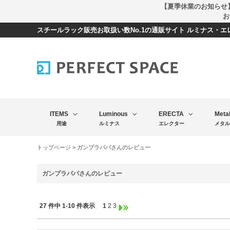
【夏季休業のお知らせ
お
スチールラック販売お取扱い数No.1の通販サイト ルミナス・
ITEMS
Luminous
ERECTA
Meta
用途
ルミナス
エレクター
メタル
トップページ
> ガンプラパパさんのレビュー
ガンプラパパさんのレビュー
27 件中 1-10 件表示
1
2
3