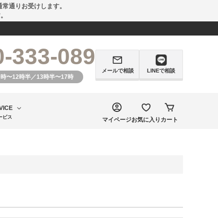
通常通りお受けします。
す。
0-333-089
メールで相談
LINEで相談
0時〜12時半／13時半〜17時
VICE
ービス
マイページ
お気に入り
カート