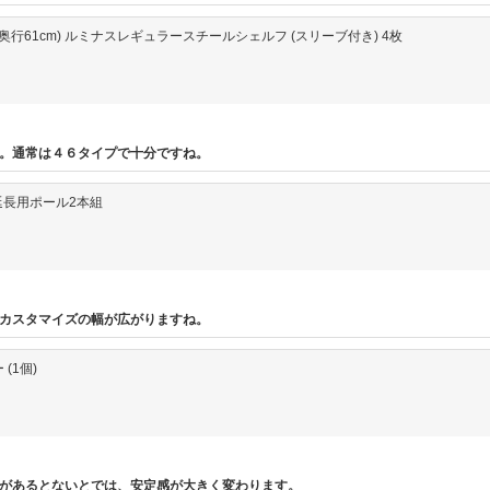
6.5×奥行61cm) ルミナスレギュラースチールシェルフ (スリーブ付き) 4枚
。通常は４６タイプで十分ですね。
DD延長用ポール2本組
カスタマイズの幅が広がりますね。
(1個)
があるとないとでは、安定感が大きく変わります。