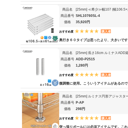
商品名
[25mm] ≪希少≫幅107 (幅10
商品番号
SHL10760SL-4
価格
35,920円
購入者
おすすめ度
奥行き６０タイプは思ったより、大きいです
商品名
[25mm] 長さ16cm ルミナスA
商品番号
ADD-P2515
価格
1,280円
購入者
おすすめ度
微調整に使用。こういうアイテムがあるので
商品名
[25mm] ルミナス円形アジャスター 
商品番号
P-AP
価格
298円
購入者
おすすめ度
突っ張りポールには必須アイテムです。これ