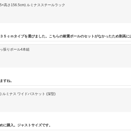
行35.5×高さ156.5cm) ルミナススチールラック
３５ｃｍタイプを選びました。こちらの耐震ポールのセットがなかったため割高に
長用突っ張りポール4本組
ますね。
cm) ルミナス ワイドバスケット (深型)
めに購入。ジャストサイズです。