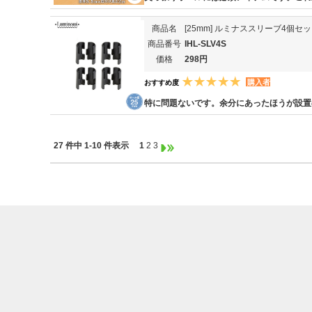
商品名
[25mm] ルミナススリーブ4個セ
商品番号
IHL-SLV4S
価格
298円
購入者
おすすめ度
特に問題ないです。余分にあったほうが設置
27 件中 1-10 件表示
1
2
3