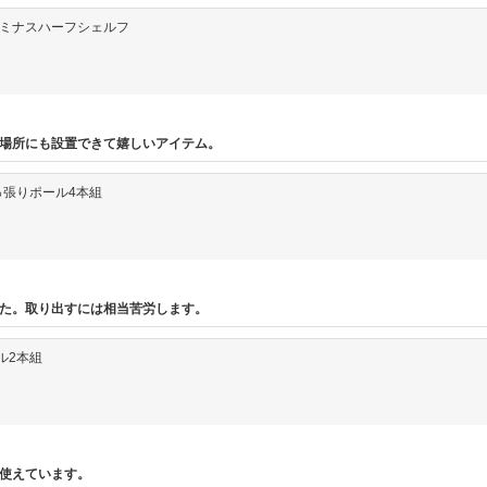
m) ルミナスハーフシェルフ
場所にも設置できて嬉しいアイテム。
用突っ張りポール4本組
た。取り出すには相当苦労します。
ール2本組
使えています。