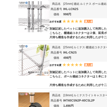
商品名
[25mm] 連結 ルミナス ポール
商品番号
IHL-LCN2S
価格
998円
購入者
おすすめ度
別途記述したベットに追加購入して利用した
こちらと、棚連結コネクターは２個、延長ポ
片持ち構造を作成するために利用したが十二
商品名
[25mm] ルミナス 棚連結コネク
商品番号
IHL-CN2S
価格
498円
購入者
おすすめ度
別途記述したベットに追加購入して利用した
こちらと、ポール連結コネクターは１本に２
片持ち構造を作成するために利用したが十二
商品名
[19mm] ルミナスライトキャスタ
商品番号
IHT40CSN2P-40CSL2P
価格
1,496円