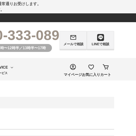
通常通りお受けします。
す。
0-333-089
メールで相談
LINEで相談
0時〜12時半／13時半〜17時
VICE
ービス
マイページ
お気に入り
カート