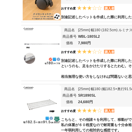
購入者
おすすめ度
別途記述したベットを作成した際に利用した
商品名
[25mm] 幅180 (182.5cm) 
商品番号
WBL-180SL2
価格
7,980円
購入者
おすすめ度
別途記述したベットを作成した際に利用した
というのも、足をかけたりするとたわむ。そ
相当無理な使い方をしなければ問題ないと思
商品名
[25mm] 幅180 (幅182.5×
商品番号
SR1890SL
価格
24,680円
購入者
おすすめ度
こちらと、その他諸々を利用して、移動がで
私の体重が６０程度なので耐荷重も十分余裕
一年弱利用しての相対的な感想です。