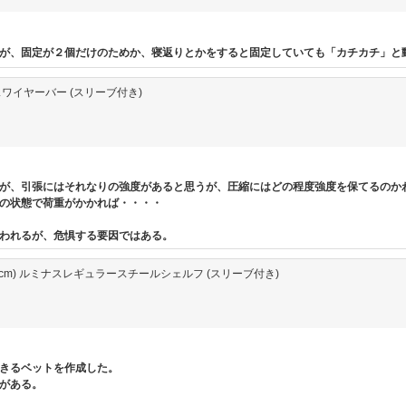
が、固定が２個だけのためか、寝返りとかをすると固定していても「カチカチ」と
ルミナスワイヤーバー (スリーブ付き)
が、引張にはそれなりの強度があると思うが、圧縮にはどの程度強度を保てるのか
の状態で荷重がかかれば・・・・
われるが、危惧する要因ではある。
奥行91.5cm) ルミナスレギュラースチールシェルフ (スリーブ付き)
きるベットを作成した。
がある。