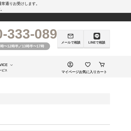
通常通りお受けします。
す。
0-333-089
メールで相談
LINEで相談
0時〜12時半／13時半〜17時
VICE
ービス
マイページ
お気に入り
カート