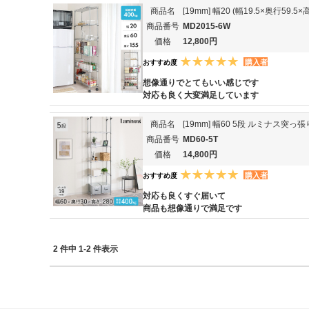
商品名
[19mm] 幅20 (幅19.5×奥行
商品番号
MD2015-6W
価格
12,800円
購入者
おすすめ度
想像通りでとてもいい感じです
対応も良く大変満足しています
商品名
[19mm] 幅60 5段 ルミナス突っ
商品番号
MD60-5T
価格
14,800円
購入者
おすすめ度
対応も良くすぐ届いて
商品も想像通りで満足です
2 件中 1-2 件表示