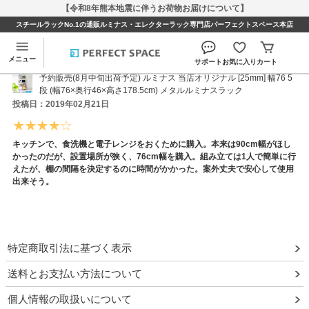
【令和8年熊本地震に伴うお荷物お届けについて】
スチールラックNo.1の通販ルミナス・エレクターラック専門店パーフェクトスペース本店
古夢さんのレビュー
メニュー
サポート
お気に入り
カート
予約販売(8月中旬出荷予定) ルミナス 当店オリジナル [25mm] 幅76 5
段 (幅76×奥行46×高さ178.5cm) メタルルミナスラック
投稿日：2019年02月21日
キッチンで、食洗機と電子レンジをおくために購入。本来は90cm幅がほし
かったのだが、設置場所が狭く、76cm幅を購入。組み立ては1人で簡単に行
えたが、棚の間隔を決定するのに時間がかかった。案外丈夫で安心して使用
出来そう。
特定商取引法に基づく表示
送料とお支払い方法について
個人情報の取扱いについて