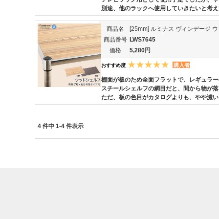
別途、他のラックへ使用していきたいと考え
商品名
[25mm] ルミナス ヴィンデージ 
商品番号
LWS7645
価格
5,280円
購入者
おすすめ度
棚面が板のため全面フラットで、レギュラー
スチールシェルフの網目だと、間から物が落
ただ、板の色目がカタログよりも、やや濃い
4 件中 1-4 件表示