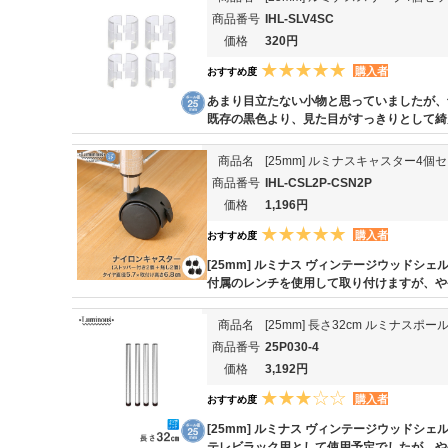
商品番号
IHL-SLV4SC
価格
320円
購入者
おすすめ度
あまり目立たない小物と思っていましたが、
既存の黒色より、見た目がすっきりとして綺
商品名
[25mm] ルミナスキャスター4個
商品番号
IHL-CSL2P-CSN2P
価格
1,196円
購入者
おすすめ度
[25mm] ルミナス ヴィンテージウッドシ
付属のレンチを使用して取り付けますが、や
商品名
[25mm] 長さ32cm ルミナスポー
商品番号
25P030-4
価格
3,192円
購入者
おすすめ度
[25mm] ルミナス ヴィンテージウッドシ
テレビラック用として使用予定でしたが、や