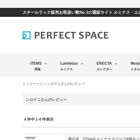
スチールラック販売お取扱い数No.1の通販サイト ルミナス・
ITEMS
Luminous
ERECTA
Meta
用途
ルミナス
エレクター
メタル
トップページ
> シロクニさんのレビュー
シロクニさんのレビュー
4 件中 1-4 件表示
商品名
[25mm] ルミナススリーブ4個セッ