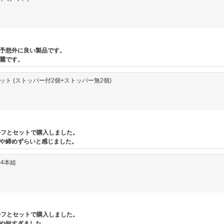
予想外に良い製品です。
麗です。
セット (ストッパー付2個+ストッパー無2個)
ェルフとセットで購入しました。
や締めずらいと感じました。
ル4本組
ェルフとセットで購入しました。
や短すぎました。