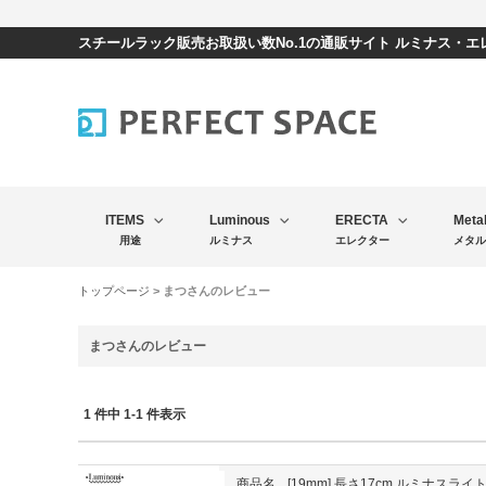
スチールラック販売お取扱い数No.1の通販サイト ルミナス・
ITEMS
Luminous
ERECTA
Meta
用途
ルミナス
エレクター
メタル
トップページ
> まつさんのレビュー
まつさんのレビュー
1 件中 1-1 件表示
商品名
[19mm] 長さ17cm ルミナスラ