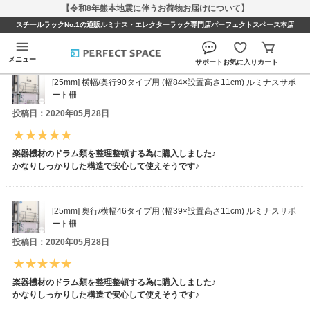
【令和8年熊本地震に伴うお荷物お届けについて】
スチールラックNo.1の通販ルミナス・エレクターラック専門店パーフェクトスペース本店
マッキーさんのレビュー
メニュー
サポート
お気に入り
カート
[25mm] 横幅/奥行90タイプ用 (幅84×設置高さ11cm) ルミナスサポ
ート柵
投稿日：2020年05月28日
楽器機材のドラム類を整理整頓する為に購入しました♪
かなりしっかりした構造で安心して使えそうです♪
[25mm] 奥行/横幅46タイプ用 (幅39×設置高さ11cm) ルミナスサポ
ート柵
投稿日：2020年05月28日
楽器機材のドラム類を整理整頓する為に購入しました♪
かなりしっかりした構造で安心して使えそうです♪