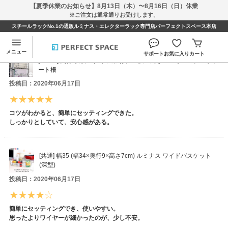
【夏季休業のお知らせ】8月13日（木）〜8月16日（日）休業
※ご注文は通常通りお受けします。
スチールラックNo.1の通販ルミナス・エレクターラック専門店パーフェクトスペース本店
moonchildさんのレビュー
メニュー
サポート
お気に入り
カート
[25mm] 奥行/横幅46タイプ用 (幅39×設置高さ11cm) ルミナスサポ
ート柵
投稿日：2020年06月17日
コツがわかると、簡単にセッティングできた。
しっかりとしていて、安心感がある。
[共通] 幅35 (幅34×奥行9×高さ7cm) ルミナス ワイドバスケット
(深型)
投稿日：2020年06月17日
簡単にセッティングでき、使いやすい。
思ったよりワイヤーが細かったのが、少し不安。