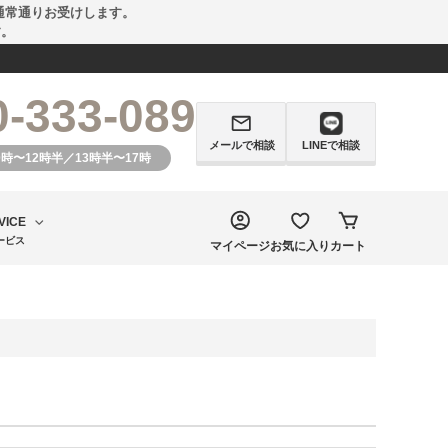
通常通りお受けします。
す。
0-333-089
メールで相談
LINEで相談
0時〜12時半／13時半〜17時
VICE
ービス
マイページ
お気に入り
カート