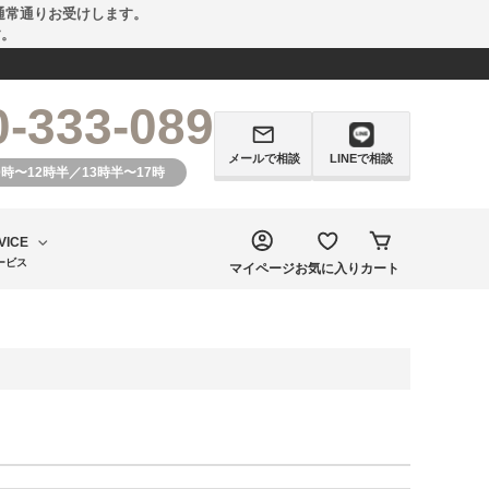
通常通りお受けします。
す。
0-333-089
メールで相談
LINEで相談
0時〜12時半／13時半〜17時
VICE
ービス
マイページ
お気に入り
カート