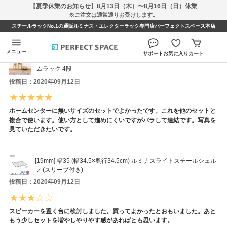
【夏季休業のお知らせ】8月13日（木）〜8月16日（日）休業
※ご注文は通常通りお受けします。
スチールラックNo.1の通販ルミナス・エレクターラック専門店パーフェクトスペース本店
久米仙人さんのレビュー
メニュー
サポート
お気に入り
カート
[19mm] 幅35 (幅34.5×奥行34.5×高さ121cm) ルミナスライトホー
ムラック 4段
投稿日：2020年09月12日
ホームセンターに無いサイズのセットでよかったです。これを他のセットと
複合で使います。使い方として進めにくいですがバラして連結です。写真を
見ていただきたいです。
[19mm] 幅35 (幅34.5×奥行34.5cm) ルミナスライトスチールシェル
フ (スリーブ付き)
投稿日：2020年09月12日
スピーカーを置く台に検討しました。買ってよかったとおもいました。あと
もう少しセットを増やしやりやす感があればとも思います。