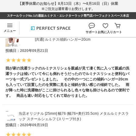
【夏季休業のお知らせ】8月13日（木）〜8月16日（日）休業
※ご注文は通常通りお受けします。
スチールラックNo.1の通販ルミナス・エレクターラック専門店パーフェクトスペース本店
ユズポンズさんのレビュー
メニュー
サポート
お気に入り
カート
[共通] ルミナス傾斜ハンガー20cm
投稿日：2020年09月21日
我が家の洗濯ラックのルミナスリシェを親戚が見て凄く気に入って親戚の洗
濯ラックは傾いていて今にも倒れそうだったのでルミナスリシェと便利なパ
ーツを一式プレゼントしました。 その中の一つにこの傾斜ハンガー20cm
も入っていて設置したのを実際に見ると傾斜が良い感じの傾斜でした。 雨
が降った時に洗濯物がここに掛けられるし色々な物も掛けられるので便利で
す。 商品も速い対応をしてくれて助かりました。
当店オリジナル [25mm] 幅76 (幅76×奥行35.5cm) メタルルミナスラ
ック スチールシェルフ (スリーブ付き)
投稿日：2020年09月19日