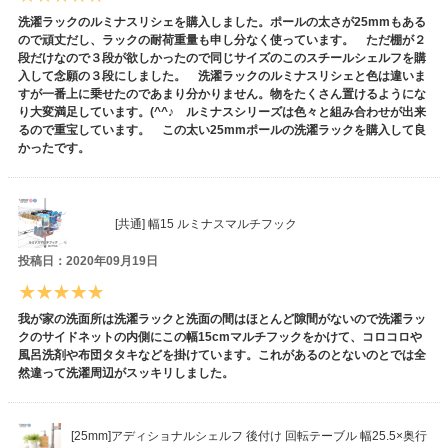
洗濯ラックのルミナスリシェを購入しました。ポールの太さが25mmもある
ので頑丈だし、ラックの耐荷重量も申し分なく使っています。 ただ棚が２
段だけなので３段が欲しかったので同じサイズのこのスチールシェルフを購
入して念願の３段にしました。 洗濯ラックのルミナスリシェと色は違いま
すが一番上に乗せたのであまり分かりません。物をたくさん置けるようにな
り大変満足しています。(^^♪ ルミナスシリーズは色々と組み合わせが出来
るので重宝しています。 この太い25mmポールの洗濯ラックを購入して良
かったです。
[共通] 幅15 ルミナスマルチフック
投稿日：2020年09月19日
我が家の洗面所は洗濯ラックと洗面の間はほとんど隙間がないので洗濯ラッ
クのサイドネットの内側にこの幅15cmマルチフックをかけて、コロコロや
風呂洗剤や布団タタキなどを掛けています。これがあるのとないのとでは全
然違って洗濯周辺がスッキリしました。
[25mm]アディショナルシェルフ 後付け 回転テーブル 幅25.5×奥行