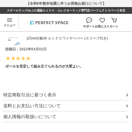
【令和8年熊本地震に伴うお荷物お届けについて】
スチールラックNo.1の通販ルミナス・エレクターラック専門店パーフェクトスペース本店
mmmmmmさんのレビュー
メニュー
サポート
お気に入り
カート
[25mm] 幅46 ルミナスワイヤーバー (スリーブ付き)
投稿日：2022年04月02日
ポールを安定して組み立てられるのが大変よい。
特定商取引法に基づく表示
送料とお支払い方法について
個人情報の取扱いについて