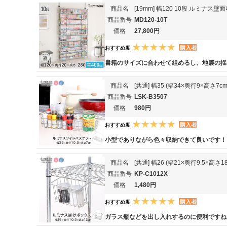
商品名
[19mm] 幅120 10段 ルミナス
商品番号
MD120-10T
価格
27,800円
購入者
おすすめ度
書籍のサイズに合わせて組めるし、地震の揺
商品名
[共通] 幅35 (幅34×奥行9×高さ7
商品番号
LSK-B3507
価格
980円
購入者
おすすめ度
小型でありながら色々収納できて良いです！
商品名
[共通] 幅26 (幅21×奥行9.5×高
商品番号
KP-C1012X
価格
1,480円
購入者
おすすめ度
ガラス瓶などを出し入れするのに便利ですね