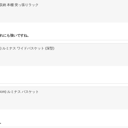
壁面収納 本棚 突っ張りラック
れにも強いですね。
cm) ルミナス ワイドバスケット (深型)
さ18cm) ルミナス バスケット
。