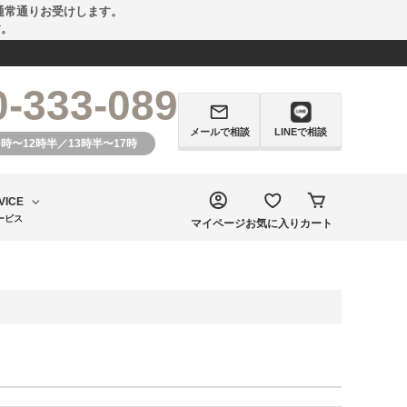
通常通りお受けします。
す。
0-333-089
メールで相談
LINEで相談
0時〜12時半／13時半〜17時
VICE
ービス
マイページ
お気に入り
カート