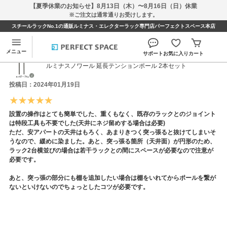
【夏季休業のお知らせ】8月13日（木）〜8月16日（日）休業
※ご注文は通常通りお受けします。
スチールラックNo.1の通販ルミナス・エレクターラック専門店パーフェクトスペース本店
Hastyさんのレビュー
メニュー
サポート
お気に入り
カート
ルミナスノワール 延長テンションポール 2本セット
投稿日：2024年01月19日
設置の操作はとても簡単でした、重くもなく、既存のラックとのジョイント
は特段工具も不要でした(天井にネジ留めする場合は必要)
ただ、安アパートの天井はもろく、あまりきつく突っ張ると抜けてしまいそ
うなので、緩めに染ました。あと、突っ張る箇所（天井面）が円形のため、
ラック2台横並びの場合は若干ラックとの間にスペースが必要なので注意が
必要です。
あと、突っ張の部分にも棚を追加したい場合は棚をいれてからポールを繋が
ないといけないのでちょっとしたコツが必要です。