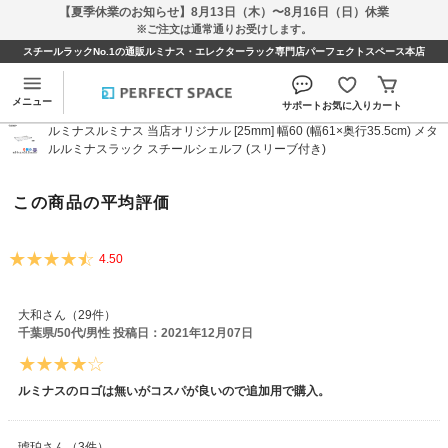
【夏季休業のお知らせ】8月13日（木）〜8月16日（日）休業
※ご注文は通常通りお受けします。
スチールラックNo.1の通販ルミナス・エレクターラック専門店パーフェクトスペース本店
ルミナスルミナス 当店オリジナル [25mm] 幅60 (幅
61×奥行35.5cm) メタルルミナスラック スチールシェ
メニュー
サポート
お気に入り
カート
ルフ (スリーブ付き)のレビュー
ルミナスルミナス 当店オリジナル [25mm] 幅60 (幅61×奥行35.5cm) メタ
ルルミナスラック スチールシェルフ (スリーブ付き)
この商品の平均評価
4.50
大和さん（29件）
千葉県/50代/男性 投稿日：2021年12月07日
ルミナスのロゴは無いがコスパが良いので追加用で購入。
琥珀さん（3件）