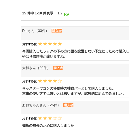
15 件中 1-10 件表示
1
2
Dioさん（33件）
購入者
おすすめ度
今回購入したラックの下の方に棚を設置しない予定だったので購入
やはり信頼性が違いますね。
大和さん（29件）
購入者
おすすめ度
キャスターワゴンの移動時の補強バーとして購入しました。
本来の使い方では無いとは思いますが、試験的に組んでみました。
あおちゃんさん（26件）
購入者
おすすめ度
棚板の補強のために購入しました