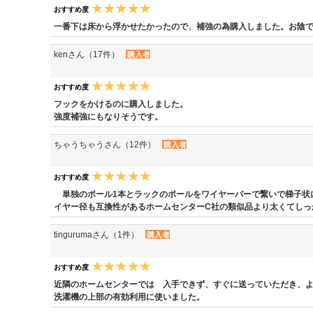
おすすめ度
一番下は床から浮かせたかったので、補強の為購入しました。お陰
kenさん（17件）
購入者
おすすめ度
フックをかけるのに購入しました。
強度補強にもなりそうです。
ちゃうちゃうさん（12件）
購入者
おすすめ度
単独のポール1本とラックのポールをワイヤーバーで繋いで梯子状
イヤー径も互換性があるホームセンターC社の類似品より太くてしっ
tingurumaさん（1件）
購入者
おすすめ度
近隣のホームセンターでは 入手できず、すぐに送っていただき、
洗濯機の上部の有効利用に使いました。