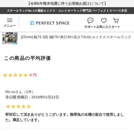
【令和8年熊本地震に伴うお荷物お届けについて】
スチールラックNo.1の通販ルミナス・エレクターラック専門店パーフェクトスペース本店
[25mm] 幅76 3段 (幅76×奥行46×高さ73cm) ルミナ
ススチールラックのレビュー
メニュー
サポート
お気に入り
カート
[25mm] 幅76 3段 (幅76×奥行46×高さ73cm) ルミナススチールラック
この商品の平均評価
4.75
No-zuさん（1件）
非公開 投稿日：2018年03月22日
即対応して頂きありがとうございます。熱帯魚の水槽の架台で使用しまし
た。満足しています。