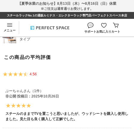
【夏季休業のお知らせ】8月13日（木）〜8月16日（日）休業
※ご注文は通常通りお受けします。
スチールラックNo.1の通販ルミナス・エレクターラック専門店パーフェクトスペース本店
[25mm] 幅90 (幅91.5×奥行46cm棚用) ウッドシート
表裏リバーシブルタイプのレビュー
メニュー
サポート
お気に入り
カート
[25mm] 幅90 (幅91.5×奥行46cm棚用) ウッドシート表裏リバーシブル
タイプ
この商品の平均評価
4.56
ぶーちゃんさん（1件）
非公開 投稿日：2025年10月26日
スチールのままでTVを置こうと思いましたが、ウッドシートを購入し使用し
ました。見た目も良く購入して正解でした。