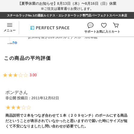
【夏季休業のお知らせ】8月13日（木）〜8月16日（日）休業
※ご注文は通常通りお受けします。
スチールラックNo.1の通販ルミナス・エレクターラック専門店パーフェクトスペース本店
[25mm] 長さ209.5cm ルミナスポール2本組のレビュ
ー
メニュー
サポート
お気に入り
カート
[25mm] 長さ209.5cm ルミナスポール2本組
この商品の平均評価
3.00
ポンデさん
非公開 投稿日：2011年12月02日
商品説明で２本をつなぎ合わせて１本（２０９センチ）のポールにする商品
だということが表示されていなかったと思いますので届いた時にサイズが短
くて不安になりましたし問い合わせが必要でした。