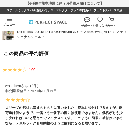
【令和8年熊本地震に伴うお荷物お届けについて】
スチールラックNo.1の通販ルミナス・エレクターラック専門店パーフェクトスペース本店
[25mm] 幅120 (幅121.5×奥行46cm) ルミナス簡単後
付け棚1245 アディショナルシェルフのレビュー
メニュー
サポート
お気に入り
カート
[25mm] 幅120 (幅121.5×奥行46cm) ルミナス簡単後付け棚1245 アディ
ショナルシェルフ
この商品の平均評価
4.00
white loveさん（4件）
非公開 投稿日：2021年11月19日
スリープの形状も普通のものとは違いました。簡単に後付けできますが、耐
荷重は低いようで、一番上や一番下の棚には使用できません。価格がもう少
し安ければいいと思うのでマイナス１です。このように簡単に後付けできる
なら、メタルラックも可動棚のように便利になると思います。