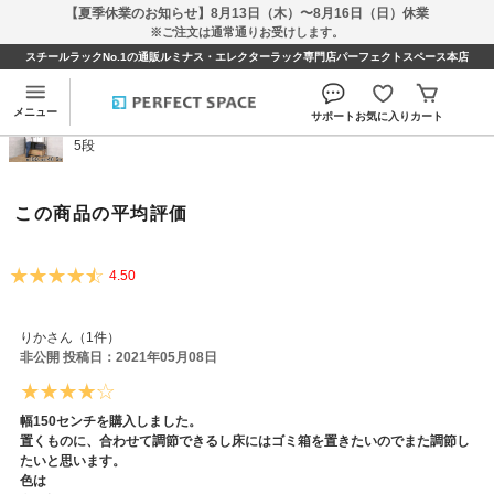
【夏季休業のお知らせ】8月13日（木）〜8月16日（日）休業
※ご注文は通常通りお受けします。
スチールラックNo.1の通販ルミナス・エレクターラック専門店パーフェクトスペース本店
当グループオリジナル [25mm] ルミナススリム 突っ張
りラック 幅150 5段のレビュー
メニュー
サポート
お気に入り
カート
当グループオリジナル [25mm] ルミナススリム 突っ張りラック 幅150
5段
この商品の平均評価
4.50
りかさん（1件）
非公開 投稿日：2021年05月08日
幅150センチを購入しました。
置くものに、合わせて調節できるし床にはゴミ箱を置きたいのでまた調節し
たいと思います。
色は