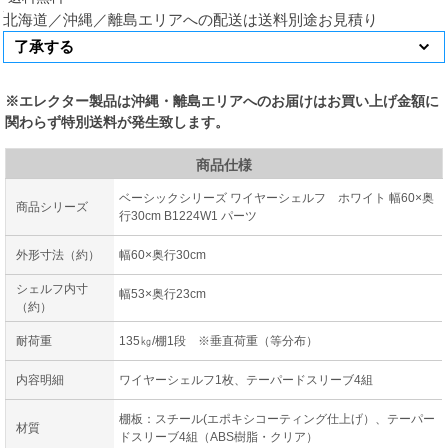
北海道／沖縄／離島エリアへの配送は送料別途お見積り
※エレクター製品は沖縄・離島エリアへのお届けはお買い上げ金額に
関わらず特別送料が発生致します。
商品仕様
ベーシックシリーズ ワイヤーシェルフ ホワイト 幅60×奥
商品シリーズ
行30cm B1224W1 パーツ
外形寸法（約）
幅60×奥行30cm
シェルフ内寸
幅53×奥行23cm
（約）
耐荷重
135㎏/棚1段 ※垂直荷重（等分布）
内容明細
ワイヤーシェルフ1枚、テーパードスリーブ4組
棚板：スチール(エポキシコーティング仕上げ）、テーパー
材質
ドスリーブ4組（ABS樹脂・クリア）