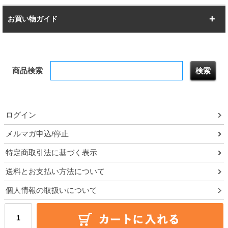
幅142.7cm
幅157.2cm
すべてを見る
突っ張りラック
BIGラック
お買い物ガイド
幅172.2cm
幅187.2cm
衣類収納
キッチン収納
お支払いについて
すべてを見る
防サビ高性能
屋外用ラック
商品検索
送料について
テレビ台
本棚／CDラック
お届けについて
隙間収納ラック
調味料ラック
ログイン
ルミナス製品間違い交換について
メルマガ申込/停止
特定商取引法に基づく表示
予約販売について
送料とお支払い方法について
領収書・納品書・請求書
個人情報の取扱いについて
ポイントについて