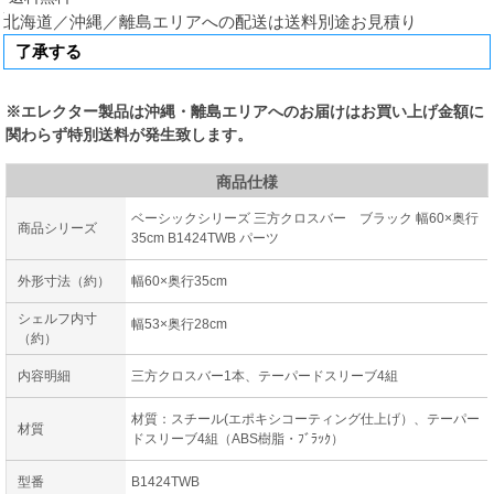
北海道／沖縄／離島エリアへの配送は送料別途お見積り
※エレクター製品は沖縄・離島エリアへのお届けはお買い上げ金額に
関わらず特別送料が発生致します。
商品仕様
ベーシックシリーズ 三方クロスバー ブラック 幅60×奥行
商品シリーズ
35cm B1424TWB パーツ
外形寸法（約）
幅60×奥行35cm
シェルフ内寸
幅53×奥行28cm
（約）
内容明細
三方クロスバー1本、テーパードスリーブ4組
材質：スチール(エポキシコーティング仕上げ）、テーパー
材質
ドスリーブ4組（ABS樹脂・ﾌﾞﾗｯｸ）
型番
B1424TWB