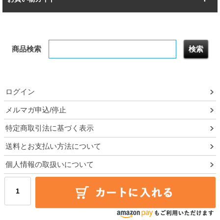
幅172.2cm
幅187.2cm
衣類収納
キッチン収納
お支払いについて
すべてを見る
防サビ高性能
屋外用ラック
商品検索
送料について
テレビ台
本棚／CDラック
お届けについて
隙間収納ラック
調味料ラック
ログイン
ルミナス製品間違い交換について
メルマガ申込/停止
特定商取引法に基づく表示
予約販売について
送料とお支払い方法について
領収書・納品書・請求書
個人情報の取扱いについて
ポイントについて
メルマガ登録・停止