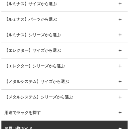
【ルミナス】サイズから選ぶ
～幅35
～幅55
【ルミナス】パーツから選ぶ
～幅65
～幅85
25mmシェルフ
19mmシェルフ
【ルミナス】シリーズから選ぶ
～幅90
～幅120
25mmポール
19mmポール
25mm
25mm
【エレクター】サイズから選ぶ
ルミナスレギュラー
ルミナススリム
BIGラック(150～180)
全25mmパーツを見る
全19mmパーツを見る
25mm
25/19mm
メタルルミナス
突っ張りラック
幅45cm
幅60cm
【エレクター】シリーズから選ぶ
その他便利パーツ
25mm
25mm
ルミナスノワール
プレミアムライン
幅75cm
幅90cm
ベーシック
ヴィンテージ
【メタルシステム】サイズから選ぶ
シリーズ
エディション
19mm
19mm
ルミナスライト
メタルルミナス
幅105cm
幅120cm
スーパーエレクター
スタンダード
エレクター
幅67.7cm
幅97.7cm
【メタルシステム】シリーズから選ぶ
すべてを見る
幅150cm
樹脂製メトロマックス
すべてを見る
幅112.7cm
幅127.7cm
スーパー123
ユニラック
用途でラックを探す
幅142.7cm
幅157.2cm
すべてを見る
突っ張りラック
BIGラック
お買い物ガイド