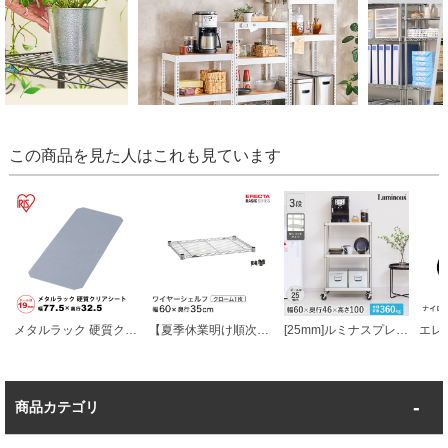
この商品を見た人はこれも見ています
メタルラック 硬質クリアシート 幅約77.5×奥行約32.5 ポール直径19mm パーツ ラック 収納 カスタマイズ
【夏季休業明け順次発送】 エレクター ベーシックシリーズ ワイヤーシェルフ クローム 幅60×奥行35cm B1424C1 パーツ
[25mm]ルミナスプレミアムラインソリッドシェルフラック3段幅60幅61×奥行46×高さ101cm
商品カテゴリ