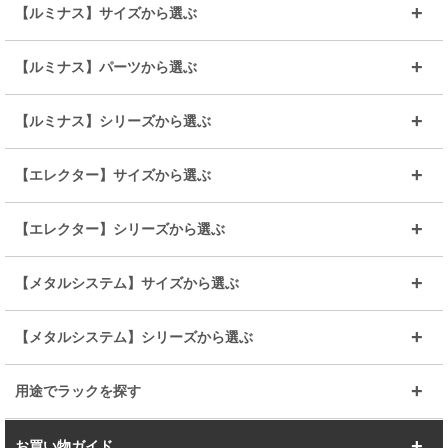
【ルミナス】サイズから選ぶ
～幅35
～幅55
【ルミナス】パーツから選ぶ
～幅65
～幅85
25mmシェルフ
19mmシェルフ
【ルミナス】シリーズから選ぶ
～幅90
～幅120
25mmポール
19mmポール
25mm
25mm
【エレクター】サイズから選ぶ
ルミナスレギュラー
ルミナススリム
BIGラック(150～180)
全25mmパーツを見る
全19mmパーツを見る
25mm
25/19mm
メタルルミナス
突っ張りラック
幅45cm
幅60cm
【エレクター】シリーズから選ぶ
その他便利パーツ
25mm
25mm
ルミナスノワール
プレミアムライン
幅75cm
幅90cm
ベーシック
ヴィンテージ
【メタルシステム】サイズから選ぶ
シリーズ
エディション
19mm
19mm
ルミナスライト
メタルルミナス
幅105cm
幅120cm
スーパーエレクター
スタンダード
エレクター
幅67.7cm
幅97.7cm
【メタルシステム】シリーズから選ぶ
すべてを見る
幅150cm
樹脂製メトロマックス
すべてを見る
幅112.7cm
幅127.7cm
スーパー123
ユニラック
用途でラックを探す
幅142.7cm
幅157.2cm
すべてを見る
突っ張りラック
BIGラック
お買い物ガイド