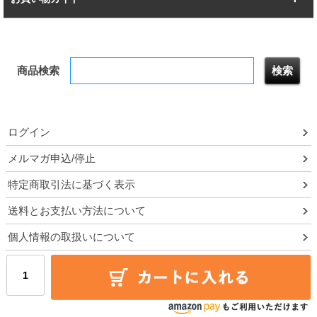
幅172.2cm
幅187.2cm
衣類収納
キッチン収納
お支払いについて
すべてを見る
防サビ高性能
屋外用ラック
商品検索
送料について
テレビ台
本棚／CDラック
お届けについて
隙間収納ラック
調味料ラック
ログイン
ルミナス製品間違い交換について
メルマガ申込/停止
特定商取引法に基づく表示
予約販売について
送料とお支払い方法について
領収書・納品書・請求書
個人情報の取扱いについて
ポイントについて
メルマガ登録・停止