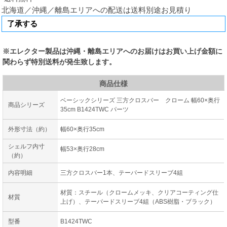
北海道／沖縄／離島エリアへの配送は送料別途お見積り
※エレクター製品は沖縄・離島エリアへのお届けはお買い上げ金額に
関わらず特別送料が発生致します。
商品仕様
ベーシックシリーズ 三方クロスバー クローム 幅60×奥行
商品シリーズ
35cm B1424TWC パーツ
外形寸法（約）
幅60×奥行35cm
シェルフ内寸
幅53×奥行28cm
（約）
内容明細
三方クロスバー1本、テーパードスリーブ4組
材質：スチール（クロームメッキ、クリアコーティング仕
材質
上げ）、テーパードスリーブ4組（ABS樹脂・ブラック）
型番
B1424TWC